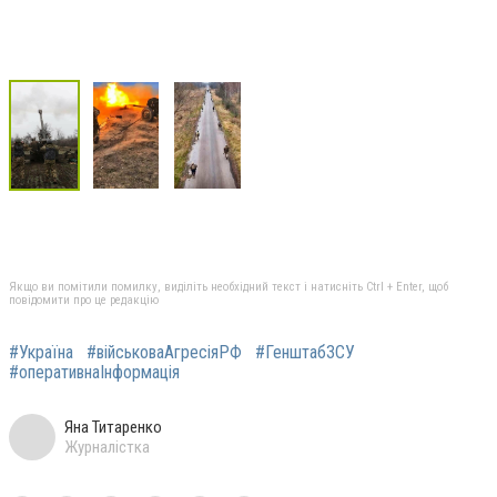
Якщо ви помітили помилку, виділіть необхідний текст і натисніть Ctrl + Enter, щоб
повідомити про це редакцію
#Україна
#військоваАгресіяРФ
#ГенштабЗСУ
#оперативнаІнформація
Яна Титаренко
Журналістка