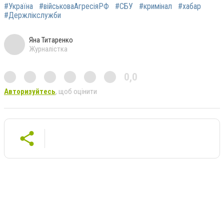
#Україна
#військоваАгресіяРФ
#СБУ
#кримінал
#хабар
#Держлікслужби
Яна Титаренко
Журналістка
0,0
Авторизуйтесь
, щоб оцінити