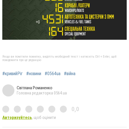
Якщо ви помітили помилку, виділіть необхідний текст і натисніть Ctrl + Enter, щоб
повідомити про це редакцію
#кривийРіг
#новини
#0564ua
#війна
Світлана Романенко
Головна редакторка 0564.ua
0,0
Авторизуйтесь
, щоб оцінити