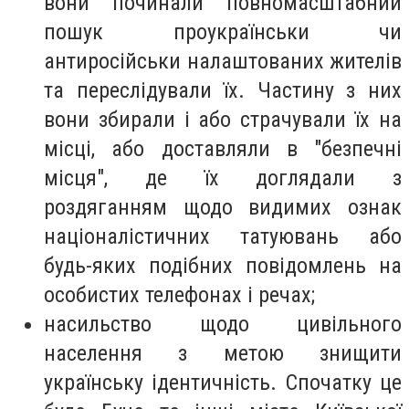
вони починали повномасштабний
пошук проукраїнськи чи
антиросійськи налаштованих жителів
та переслідували їх. Частину з них
вони збирали і або страчували їх на
місці, або доставляли в "безпечні
місця", де їх доглядали з
роздяганням щодо видимих ознак
націоналістичних татуювань або
будь-яких подібних повідомлень на
особистих телефонах і речах;
насильство щодо цивільного
населення з метою знищити
українську ідентичність. Спочатку це