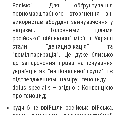
Росією". Для обґрунтування
повномасштабного вторгнення він
використав абсурдні звинувачення у
нацизмі. Головними цілями
російської військової місії в Україні
стали "денацифікація" та
"демілітаризація". Це дуже близько
до заперечення права на існування
українців як "національної групи" і є
підтвердженням наміру геноциду –
dolus specialis – згідно з Конвенцією
про геноцид;
куди б не ввійшли російські війська,