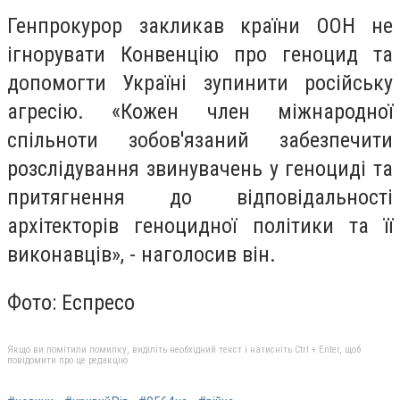
Генпрокурор закликав країни ООН не
ігнорувати Конвенцію про геноцид та
допомогти Україні зупинити російську
агресію. «Кожен член міжнародної
спільноти зобов'язаний забезпечити
розслідування звинувачень у геноциді та
притягнення до відповідальності
архітекторів геноцидної політики та її
виконавців», - наголосив він.
Фото: Еспресо
Якщо ви помітили помилку, виділіть необхідний текст і натисніть Ctrl + Enter, щоб
повідомити про це редакцію