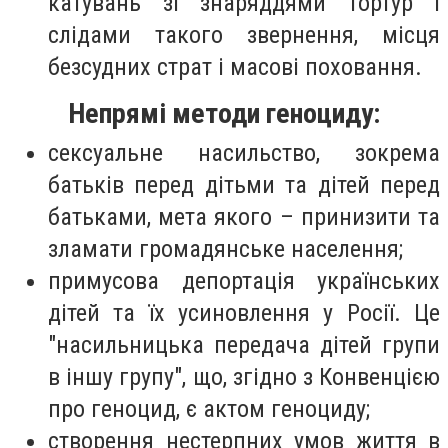
катувань зі знаряддями тортур і
слідами такого звернення, місця
безсудних страт і масові поховання.
Непрямі методи геноциду:
сексуальне насильство, зокрема
батьків перед дітьми та дітей перед
батьками, мета якого – принизити та
зламати громадянське населення;
примусова депортація українських
дітей та їх усиновлення у Росії. Це
"насильницька передача дітей групи
в іншу групу", що, згідно з Конвенцією
про геноцид, є актом геноциду;
створення нестерпних умов життя в