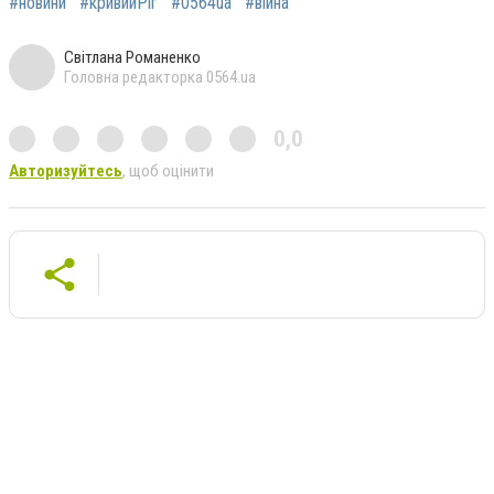
#новини
#кривийРіг
#0564ua
#війна
Світлана Романенко
Головна редакторка 0564.ua
0,0
Авторизуйтесь
, щоб оцінити