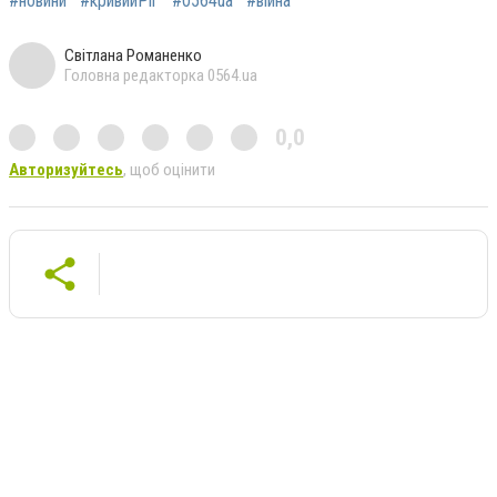
#новини
#кривийРіг
#0564ua
#війна
Світлана Романенко
Головна редакторка 0564.ua
0,0
Авторизуйтесь
, щоб оцінити