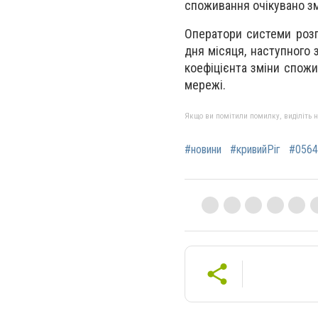
споживання очікувано зм
Оператори системи розп
дня місяця, наступного
коефіцієнта зміни спожи
мережі.
Якщо ви помітили помилку, виділіть нео
#новини
#кривийРіг
#0564