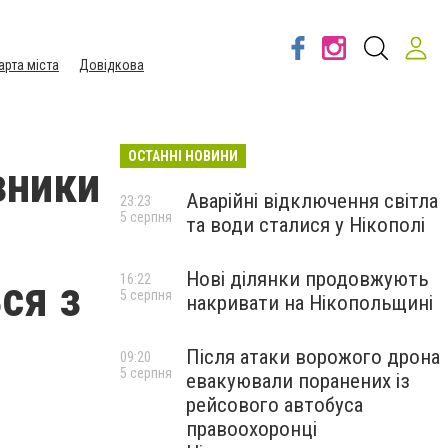
арта міста
Довідкова
ОСТАННІ НОВИНИ
зники
Аварійні відключення світла
23:23
5 серпня
та води сталися у Нікополі
Нові ділянки продовжують
ся з
16:22
5 серпня
накривати на Нікопольщині
Після атаки ворожого дрона
09:20
5 серпня
евакуювали поранених із
рейсового автобуса
правоохоронці