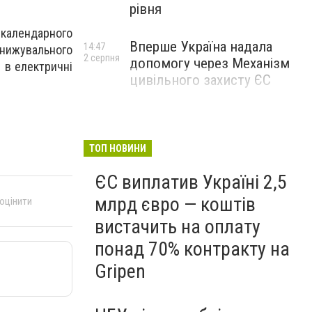
рівня
 календарного
Вперше Україна надала
14:47
онижувального
2 серпня
допомогу через Механізм
 в електричні
цивільного захисту ЄС
ТОП НОВИНИ
ЄС виплатив Україні 2,5
млрд євро — коштів
 оцінити
вистачить на оплату
понад 70% контракту на
Gripen