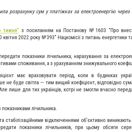
ла розрахунку сум у платіжках за електроенергію через ч
о тижня"
з посиланням на Постанову №1603 "Про внес
 квітня 2022 року №393" Нацкомісії з питань енергетики т
передати показники лічильника, нарахування за електрое
тивами споживання, а з урахуванням знижувального коефіц
фіцієнт має враховувати період, коли в будинках укра
ше не буде світла — тим вищий коефіцієнт, відповідно сум
Але лише для тих українців, котрі не змогли вчасно перед
з показниками лічильника.
 та стабілізаційними відключеннями об'єктивно виникають 
редати показники лічильників, при цьому обсяги сере