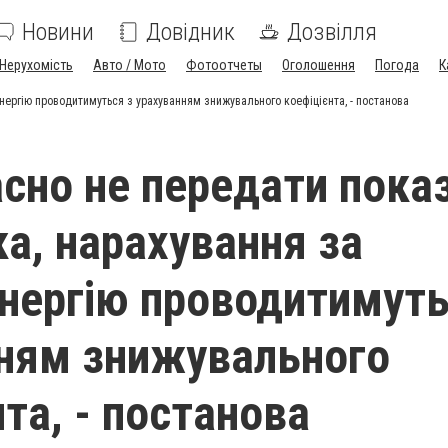
Новини
Довідник
Дозвілля
Нерухомість
Авто / Мото
Фотоотчеты
Оголошення
Погода
К
нергію проводитимуться з урахуванням знижувального коефіцієнта, - постанова
сно не передати пока
ка, нарахування за
нергію проводитимуть
ням знижувального
та, - постанова