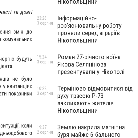
Нікопольщини
асті та довгі
Інформаційно-
23:26
3 серпня
роз’яснювальну роботу
ення змін до
провели серед аграріїв
а комунальних
Нікопольщини
Роман 27-річного воїна
15:24
нергію будуть
3 серпня
Якова Селянінова
ієнта.
презентували у Нікополі
їнців не було
а у квитанціях
Терміново відмовитися від
10:22
ати показники
3 серпня
руху трасою Р-73
закликають жителів
Нікопольщини
ситуації, коли
Землю накрила магнітна
19:37
дньодобового
2 серпня
буря майже 6-бального