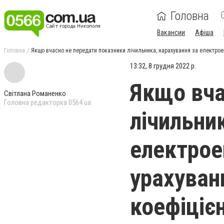
Головна
Вакансии
Афіша
Головна
Якщо вчасно не передати показники лічильника, нарахування за електрое
13:32, 8 грудня 2022 р.
Якщо вча
Світлана Романенко
Головна редакторка 0564.ua
лічильни
електрое
урахуван
коефіцієн