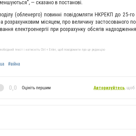
еншуються", — сказано в постанові.
оділу (обленерго) повинні повідомляти НКРЕКП до 25-го
 за розрахунковим місяцем, про величину застосованого п
вання електроенергії при розрахунку обсягів надходження
бхідний текст і натисніть Ctrl + Enter, щоб повідомити про це редакцію
ua
#війна
0,0
Оцініть першим
Авторизуйтесь
, щоб