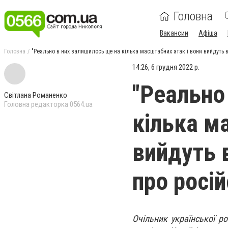
Головна
Вакансии
Афіша
Головна
"Реально в них залишилось ще на кілька масштабних атак і вони вийдуть в 
14:26, 6 грудня 2022 р.
"Реально
Світлана Романенко
Головна редакторка 0564.ua
кілька м
вийдуть в
про росій
Очільник української р