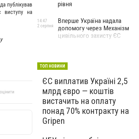
рівня
да публікував
с виступу на
Вперше Україна надала
14:47
2 серпня
допомогу через Механізм
цивільного захисту ЄС
у
ТОП НОВИНИ
ЄС виплатив Україні 2,5
млрд євро — коштів
 оцінити
вистачить на оплату
понад 70% контракту на
Gripen