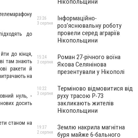
Нікопольщини
 телемарафону
Інформаційно-
23:26
3 серпня
роз’яснювальну роботу
провели серед аграріїв
підходять до
Нікопольщини
йти до кінця,
Роман 27-річного воїна
15:24
ові там знають
3 серпня
Якова Селянінова
ові ракети й
презентували у Нікополі
 витрачають на
Терміново відмовитися від
10:22
3 серпня
руху трасою Р-73
овний нуль, -
закликають жителів
 нових досить
Нікопольщини
кети станом на
Землю накрила магнітна
19:37
2 серпня
буря майже 6-бального