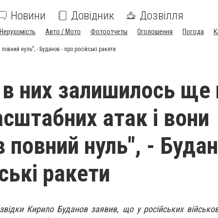
Новини
Довідник
Дозвілля
Нерухомість
Авто / Мото
Фотоотчеты
Оголошення
Погода
К
повний нуль", - Буданов - про російські ракети
 в них залишилось ще 
асштабних атак і вони
 повний нуль", - Будан
ські ракети
озвідки Кирило Буданов заявив, що у російських військо