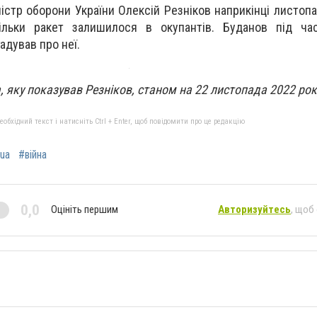
істр оборони України Олексій Резніков наприкінці листопа
кільки ракет залишилося в окупантів. Буданов під ча
адував про неї.
, яку показував Резніков, станом на 22 листопада 2022 рок
бхідний текст і натисніть Ctrl + Enter, щоб повідомити про це редакцію
ua
#війна
0,0
Оцініть першим
Авторизуйтесь
, щоб