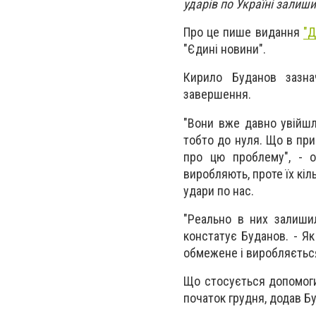
ударів по Україні залиш
Про це пише видання
"Д
"Єдині новини".
Кирило Буданов зазна
завершення.
"Вони вже давно увійшл
тобто до нуля. Що в при
про цю проблему", - о
виробляють, проте їх кіл
удари по нас.
"Реально в них залиши
констатує Буданов. - Я
обмежене і виробляється
Що стосується допомоги 
початок грудня, додав Б