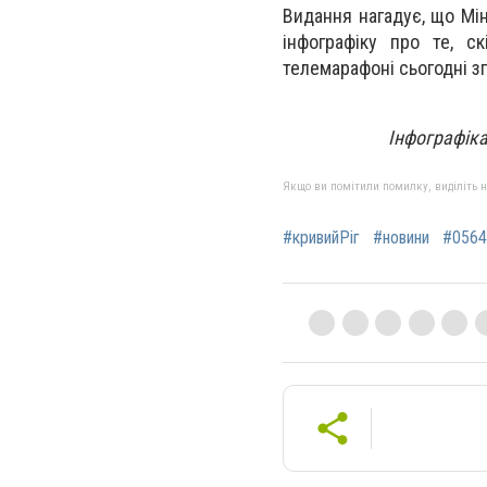
Видання нагадує, що Мін
інфографіку про те, с
телемарафоні сьогодні зг
Інфографіка
Якщо ви помітили помилку, виділіть нео
#кривийРіг
#новини
#0564