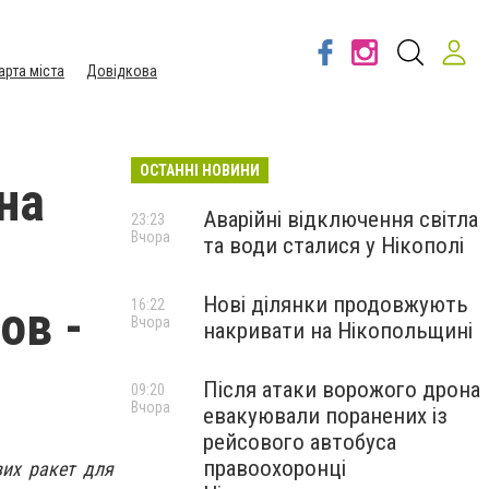
арта міста
Довідкова
ОСТАННІ НОВИНИ
на
Аварійні відключення світла
23:23
Вчора
та води сталися у Нікополі
Нові ділянки продовжують
ов -
16:22
Вчора
накривати на Нікопольщині
Після атаки ворожого дрона
09:20
Вчора
евакуювали поранених із
рейсового автобуса
правоохоронці
вих ракет для