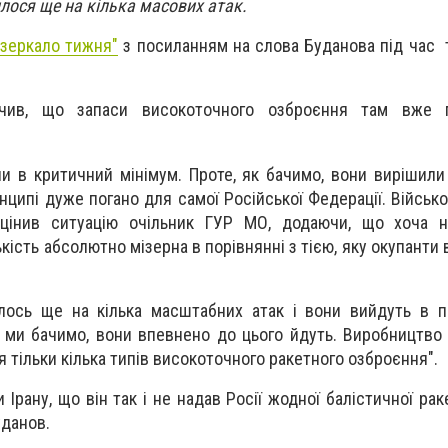
илося ще на кілька масових атак.
зеркало тижня"
з посиланням на слова Буданова під час
чив, що запаси високоточного озброєння там вже 
и в критичний мінімум. Проте, як бачимо, вони вирішили 
нципі дуже погано для самої Російської Федерації. Військ
цінив ситуацію очільник ГУР МО, додаючи, що хоча н
ькість абсолютно мізерна в порівнянні з тією, яку окупанти
лось ще на кілька масштабних атак і вони вийдуть в п
к ми бачимо, вони впевнено до цього йдуть. Виробництво
 тільки кілька типів високоточного ракетного озброєння".
Ірану, що він так і не надав Росії жодної балістичної ра
уданов.