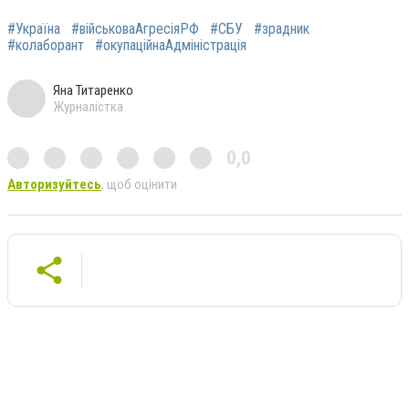
#Україна
#військоваАгресіяРФ
#СБУ
#зрадник
#колаборант
#окупаційнаАдміністрація
Яна Титаренко
Журналістка
0,0
Авторизуйтесь
, щоб оцінити