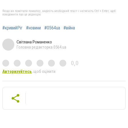
Якщо ви помітили помилку, виділіть необхідний текст і натисніть Ctrl + Enter, щоб
повідомити про це редакцію
#кривийРіг
#новини
#0564ua
#війна
Світлана Романенко
Головна редакторка 0564.ua
0,0
Авторизуйтесь
, щоб оцінити