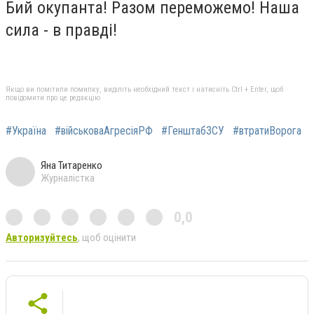
Бий окупанта! Разом переможемо! Наша
сила - в правді!
Якщо ви помітили помилку, виділіть необхідний текст і натисніть Ctrl + Enter, щоб
повідомити про це редакцію
#Україна
#військоваАгресіяРФ
#ГенштабЗСУ
#втратиВорога
Яна Титаренко
Журналістка
0,0
Авторизуйтесь
, щоб оцінити