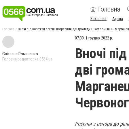
Головна
Вакансии
Афіша
Головна
Вночі під ворожий вогонь потрапили дві громади Нікопольщини - Марганец
07:30, 1 грудня 2022 р.
Вночі пі
Світлана Романенко
Головна редакторка 0564.ua
дві гром
Марганец
Червоног
Росіяни з вечора до ра