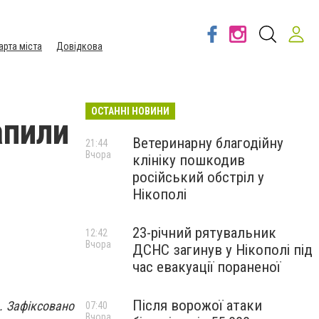
арта міста
Довідкова
ОСТАННІ НОВИНИ
апили
Ветеринарну благодійну
21:44
Вчора
клініку пошкодив
російський обстріл у
Нікополі
23-річний рятувальник
12:42
Вчора
ДСНС загинув у Нікополі під
час евакуації пораненої
Після ворожої атаки
. Зафіксовано
07:40
Вчора