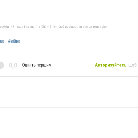
бхідний текст і натисніть Ctrl + Enter, щоб повідомити про це редакцію
ua
#війна
0,0
Оцініть першим
Авторизуйтесь
, щоб