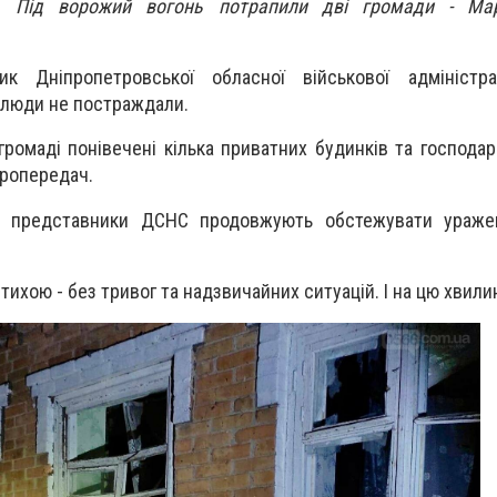
іч. Під ворожий вогонь потрапили дві громади - Ма
к Дніпропетровської обласної військової адміністра
 люди не постраждали.
громаді понівечені кілька приватних будинків та господар
ктропередач.
і представники ДСНС продовжують обстежувати уражені
 тихою - без тривог та надзвичайних ситуацій. І на цю хвили