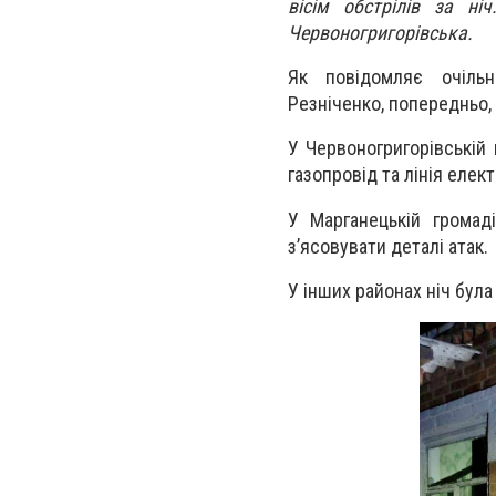
вісім обстрілів за н
Червоногригорівська.
Як повідомляє очільни
Резніченко, попередньо,
У Червоногригорівській 
газопровід та лінія еле
У Марганецькій громад
з’ясовувати деталі атак.
У інших районах ніч була