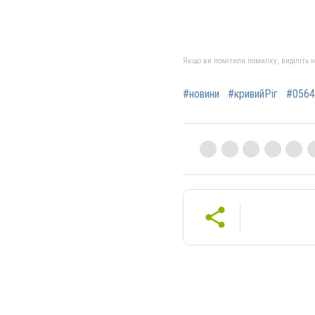
Якщо ви помітили помилку, виділіть нео
#новини
#кривийРіг
#0564