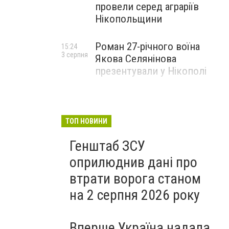
провели серед аграріїв
Нікопольщини
Роман 27-річного воїна
15:24
3 серпня
Якова Селянінова
презентували у Нікополі
ТОП НОВИНИ
Генштаб ЗСУ
оприлюднив дані про
втрати ворога станом
на 2 серпня 2026 року
Вперше Україна надала