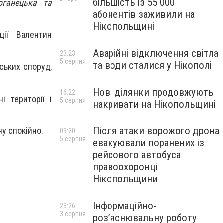
більшість із 55 000
рганецька та
абонентів заживили на
Нікопольщині
ції Валентин
Аварійні відключення світла
23:23
5 серпня
та води сталися у Нікополі
ських споруд,
Нові ділянки продовжують
16:22
 території і
5 серпня
накривати на Нікопольщині
Після атаки ворожого дрона
ну спокійно.
09:20
5 серпня
евакуювали поранених із
рейсового автобуса
правоохоронці
Нікопольщини
Інформаційно-
23:26
3 серпня
роз’яснювальну роботу