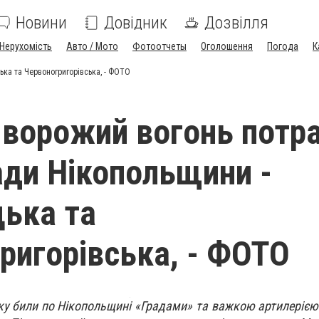
Новини
Довідник
Дозвілля
Нерухомість
Авто / Мото
Фотоотчеты
Оголошення
Погода
К
ька та Червоногригорівська, - ФОТО
д ворожий вогонь потр
ади Нікопольщини -
ька та
ригорівська, - ФОТО
нку били по Нікопольщині «Градами» та важкою артилерією