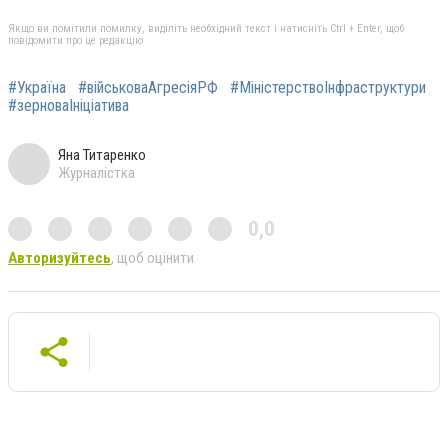
Якщо ви помітили помилку, виділіть необхідний текст і натисніть Ctrl + Enter, щоб
повідомити про це редакцію
#Україна
#військоваАгресіяРФ
#МіністерствоІнфраструктури
#зерноваІніціатива
Яна Титаренко
Журналістка
0,0
Авторизуйтесь
, щоб оцінити