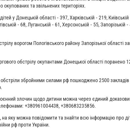
о окупованих та звільнених територіях.
ей у Донецькій області - 397, Харківській - 219, Київській 
івській - 68, Луганській - 61, Херсонській - 55, Запорізькій - 
трілу ворогом Пологівського району Запорізької області за
ргового обстрілу окупантами Донецької області поранено 1
обстріли збройними силами рф пошкоджено 2500 закладів о
.
воєнний злочин щодо дитини можна через єдиний доказовий
елефонами: +380961004438, +380683235856.
, на яку можна повідомити та знайти всю інформацію про діт
ійни рф проти України.