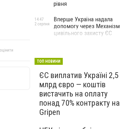
рівня
Вперше Україна надала
14:47
2 серпня
допомогу через Механізм
цивільного захисту ЄС
 оцінити
ТОП НОВИНИ
ЄС виплатив Україні 2,5
млрд євро — коштів
вистачить на оплату
понад 70% контракту на
Gripen