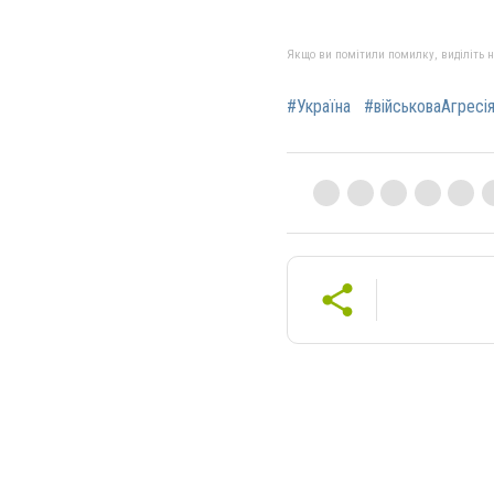
Якщо ви помітили помилку, виділіть нео
#Україна
#військоваАгресі