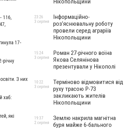
Нікопольщини
Інформаційно-
- 116,
23:26
3 серпня
роз’яснювальну роботу
47,
провели серед аграріїв
Нікопольщини
гинула 17-
Роман 27-річного воїна
15:24
3 серпня
Якова Селянінова
2-річну
презентували у Нікополі
світи. З них
Терміново відмовитися від
10:22
3 серпня
руху трасою Р-73
закликають жителів
 хаб:
Нікопольщини
ей, які
Землю накрила магнітна
19:37
2 серпня
буря майже 6-бального