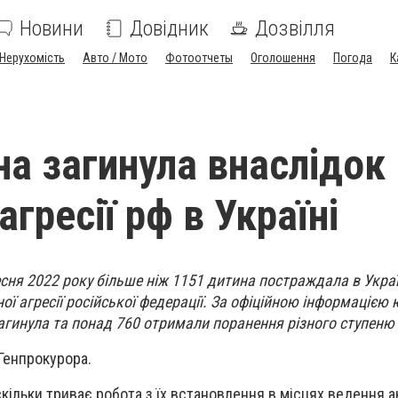
Новини
Довідник
Дозвілля
Нерухомість
Авто / Мото
Фотоотчеты
Оголошення
Погода
К
на загинула внаслідок
агресії рф в Україні
сня 2022 року більше ніж 1151 дитина постраждала в Украї
ї агресії російської федерації. За офіційною інформацією
агинула та понад 760 отримали поранення різного ступеню 
Генпрокурора.
скільки триває робота з їх встановлення в місцях ведення 