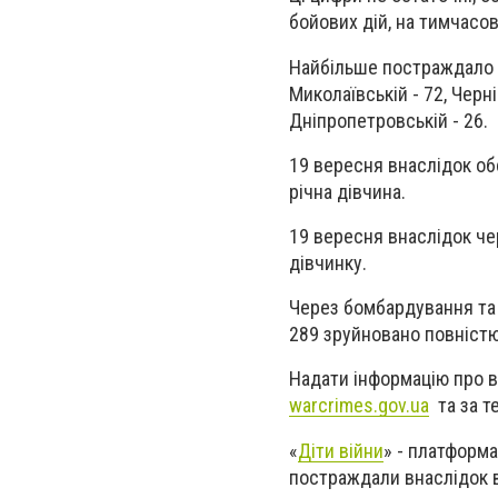
бойових дій, на тимчасов
Найбільше постраждало діт
Миколаївській - 72, Черніг
Дніпропетровській - 26.
19 вересня внаслідок обс
річна дівчина.
19 вересня внаслідок че
дівчинку.
Через бомбардування та 
289 зруйновано повністю
Надати інформацію про 
warcrimes.gov.ua
та за т
«
Діти війни
» - платформа
постраждали внаслідок в