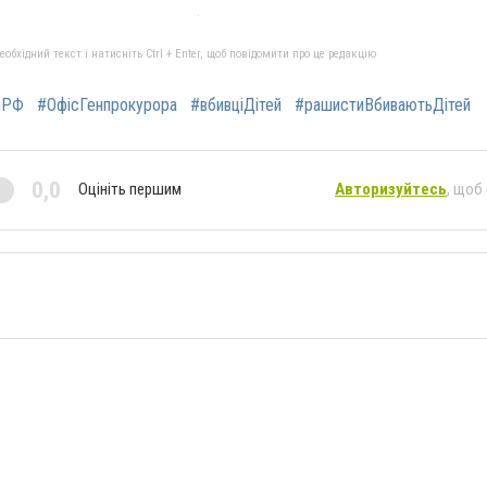
бхідний текст і натисніть Ctrl + Enter, щоб повідомити про це редакцію
яРФ
#ОфісГенпрокурора
#вбивціДітей
#рашистиВбиваютьДітей
0,0
Оцініть першим
Авторизуйтесь
, щоб