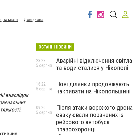
арта міста
Довідкова
ОСТАННІ НОВИНИ
Аварійні відключення світла
23:23
5 серпня
та води сталися у Нікополі
Нові ділянки продовжують
16:22
5 серпня
накривати на Нікопольщині
ні внаслідок
 ювенальних
Після атаки ворожого дрона
09:20
тяжкості.
5 серпня
евакуювали поранених із
рейсового автобуса
правоохоронці
активних