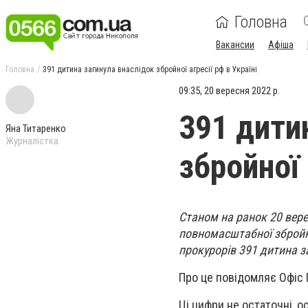
Головна
Вакансии
Афіша
Головна
391 дитина загинула внаслідок збройної агресії рф в Україні
09:35, 20 вересня 2022 р.
391 дити
Яна Титаренко
Журналістка
збройної 
Станом на ранок 20 вере
повномасштабної збройно
прокурорів 391 дитина з
Про це повідомляє Офіс 
Ці цифри не остаточні, о