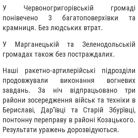
У Червоногригорівській громаді
понівечено 3 багатоповерхівки та
крамниця. Без людських втрат.
У Марганецькій та Зеленодольській
громадах також без постраждалих.
Наші ракетно-артилерійські підрозділи
продовжували виконання вогневих
завдань. За ніч відпрацьовано три
райони зосередження військ та техніки в
Бериславі, Дар’ївці та Старій Збурївці,
понтонну переправу в районі Козацького.
Результати уражень дорозвідуються.