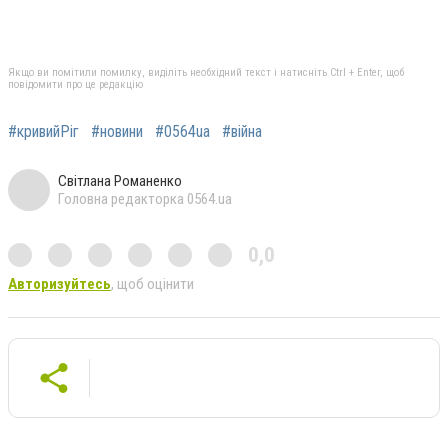
Якщо ви помітили помилку, виділіть необхідний текст і натисніть Ctrl + Enter, щоб
повідомити про це редакцію
#кривийРіг
#новини
#0564ua
#війна
Світлана Романенко
Головна редакторка 0564.ua
0,0
Авторизуйтесь
, щоб оцінити