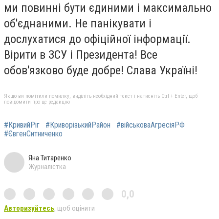
ми повинні бути єдиними і максимально
об'єднаними. Не панікувати і
дослухатися до офіційної інформації.
Вірити в ЗСУ і Президента! Все
обов'язково буде добре! Слава Україні!
Якщо ви помітили помилку, виділіть необхідний текст і натисніть Ctrl + Enter, щоб
повідомити про це редакцію
#КривийРіг
#КриворізькийРайон
#військоваАгресіяРФ
#ЄвгенСитниченко
Яна Титаренко
Журналістка
0,0
Авторизуйтесь
, щоб оцінити