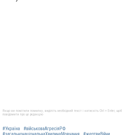
Якщо ви помітили помилку, виділіть необхідний текст і натисніть Ctrl + Enter, щоб
повідомити про це редакцію
#Україна
#військоваАгресіяРФ
#загальнонаціональнаХвилинаМовчання
#жертвиВійни