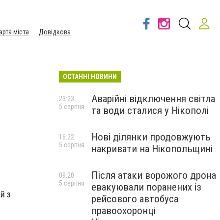
арта міста
Довідкова
ОСТАННІ НОВИНИ
Аварійні відключення світла
23:23
5 серпня
та води сталися у Нікополі
Нові ділянки продовжують
16:22
5 серпня
накривати на Нікопольщині
Після атаки ворожого дрона
09:20
5 серпня
евакуювали поранених із
й з
рейсового автобуса
правоохоронці