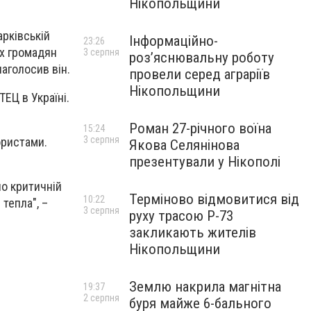
Нікопольщини
арківській
Інформаційно-
23:26
их громадян
3 серпня
роз’яснювальну роботу
наголосив він.
провели серед аграріїв
Нікопольщини
ЕЦ в Україні.
Роман 27-річного воїна
15:24
3 серпня
ористами.
Якова Селянінова
презентували у Нікополі
по критичній
Терміново відмовитися від
10:22
тепла", –
3 серпня
руху трасою Р-73
закликають жителів
Нікопольщини
Землю накрила магнітна
19:37
2 серпня
буря майже 6-бального