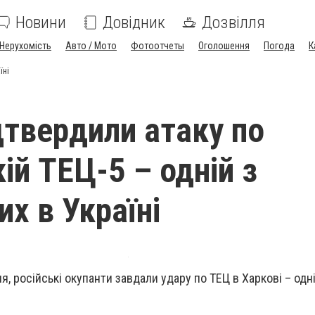
Новини
Довідник
Дозвілля
Нерухомість
Авто / Мото
Фотоотчеты
Оголошення
Погода
К
їні
дтвердили атаку по
ій ТЕЦ-5 – одній з
х в Україні
ня, російські окупанти завдали удару по ТЕЦ в Харкові – одні