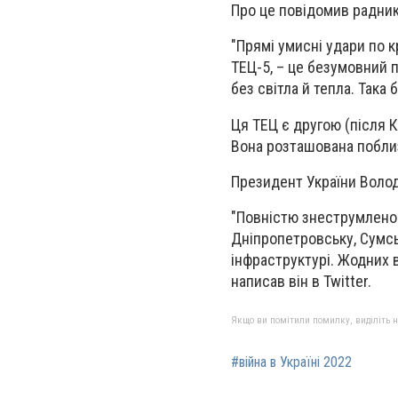
Про це повідомив радни
"Прямі умисні удари по к
ТЕЦ-5, – це безумовний 
без світла й тепла. Така 
Ця ТЕЦ є другою (після 
Вона розташована поблиз
Президент України Воло
"Повністю знеструмлено 
Дніпропетровську, Сумсь
інфраструктурі. Жодних в
написав він в Twitter.
Якщо ви помітили помилку, виділіть нео
#війна в Україні 2022