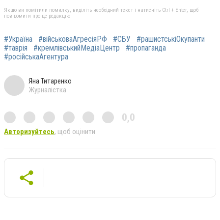
Якщо ви помітили помилку, виділіть необхідний текст і натисніть Ctrl + Enter, щоб
повідомити про це редакцію
#Україна
#військоваАгресіяРФ
#СБУ
#рашистськіОкупанти
#таврія
#кремлівськийМедіаЦентр
#пропаганда
#російськаАгентура
Яна Титаренко
Журналістка
0,0
Авторизуйтесь
, щоб оцінити