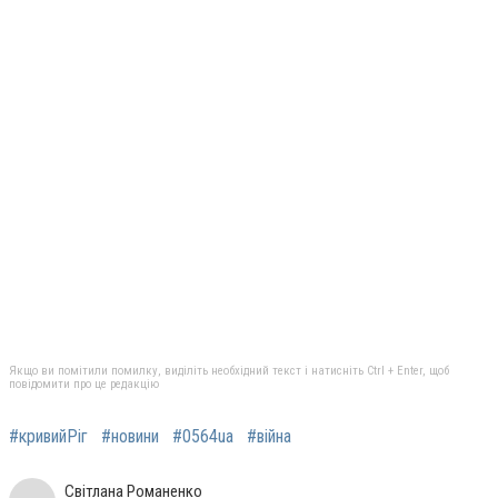
Якщо ви помітили помилку, виділіть необхідний текст і натисніть Ctrl + Enter, щоб
повідомити про це редакцію
#кривийРіг
#новини
#0564ua
#війна
Світлана Романенко