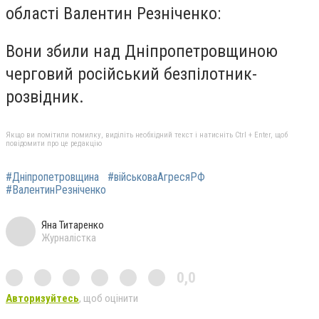
області Валентин Резніченко:
Вони збили над Дніпропетровщиною
черговий російський безпілотник-
розвідник.
Якщо ви помітили помилку, виділіть необхідний текст і натисніть Ctrl + Enter, щоб
повідомити про це редакцію
#Дніпропетровщина
#військоваАгресяРФ
#ВалентинРезніченко
Яна Титаренко
Журналістка
0,0
Авторизуйтесь
, щоб оцінити