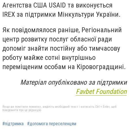
Агентства США USAID та виконується
IREX за підтримки Мінкультури України.
Як повідомлялося раніше, Регіональний
центр розвитку послуг обласної ради
допоміг знайти постійну або тимчасову
роботу майже сотні внутрішньо
переміщеним особам на Кіровоградщині.
Матеріал опубліковано за підтримки
Favbet Foundation
Якщо ви помітили помилку, виділіть необхідний текст і натисніть Ctrl + Enter, щоб
повідомити про це редакцію
#підтримка
#допомога переселенцям