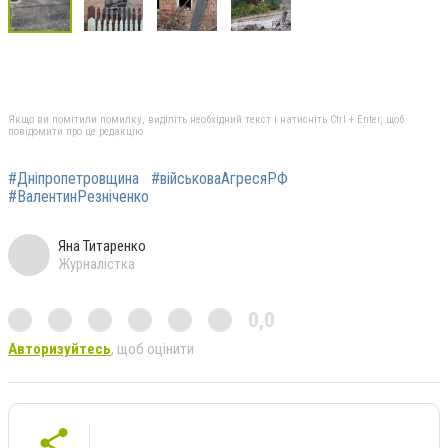
Якщо ви помітили помилку, виділіть необхідний текст і натисніть Ctrl + Enter, щоб
повідомити про це редакцію
#Дніпропетровщина
#військоваАгресяРФ
#ВалентинРезніченко
Яна Титаренко
Журналістка
0,0
Авторизуйтесь
, щоб оцінити