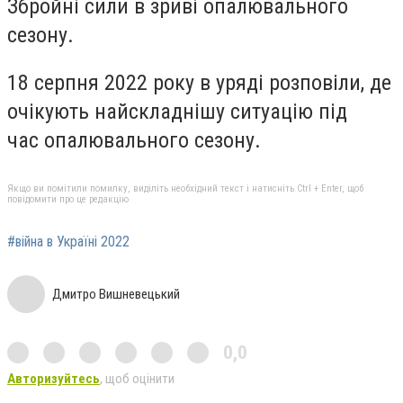
Збройні сили в зриві опалювального
сезону.
18 серпня 2022 року в уряді розповіли, де
очікують найскладнішу ситуацію під
час опалювального сезону.
Якщо ви помітили помилку, виділіть необхідний текст і натисніть Ctrl + Enter, щоб
повідомити про це редакцію
#війна в Україні 2022
Дмитро Вишневецький
0,0
Авторизуйтесь
, щоб оцінити