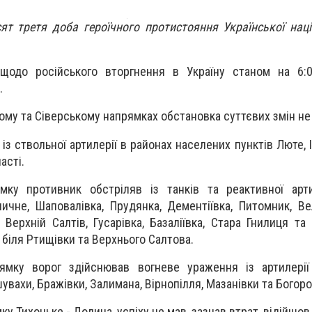
ят третя доба героїчного протистояння Української наці
щодо російського вторгнення в Україну станом на 6:
.
ому та Сіверському напрямках обстановка суттєвих змін не
 із ствольної артилерії в районах населених пунктів Люте,
асті.
мку противник обстріляв із танків та реактивної арти
личне, Шаповалівка, Прудянка, Дементіївка, Питомник, Ве
 Верхній Салтів, Гусарівка, Базаліївка, Стара Гнилиця та
 біля Ртищівки та Верхнього Салтова.
ямку ворог здійснював вогневе ураження із артилерії 
увахи, Бражівки, Залимана, Вірнопілля, Мазанівки та Богор
ку Тихоцьке - Долина, успіху не мав, зазнав втрат, відійшов