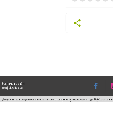
Реклама на сайті
rek@citysites.ua
Допускається цитування матеріалів без отримання попередньої згоди 0566.com.ua за
пошукових систем гіперпосилання на цитовані статті не нижче другого абзацу в тек
Матеріали з плашками "Новини компаній", "Промо", "Партнерський матеріал", "Партнер