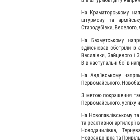
На Краматорському нап
штурмову та армійську
Стародубівки, Веселого, 
На Бахмутському напр
здійснював обстріли із а
Василівки, Зайцевого і 
Вів наступальні бої в на
На Авдіївському напрям
Первомайського, Новобахм
З метою покращення так
Первомайського, успіху н
На Новопавлівському та 
та реактивної артилерії 
Новоданилівка, Тернув
Новоандріївка та Привіль