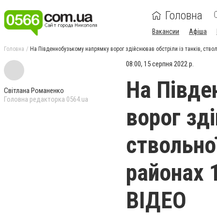
Головна
Вакансии
Афіша
Головна
На Південнобузькому напрямку ворог здійснював обстріли із танків, стволь
08:00, 15 серпня 2022 р.
На Півде
Світлана Романенко
Головна редакторка 0564.ua
ворог зді
ствольної
районах 1
ВІДЕО