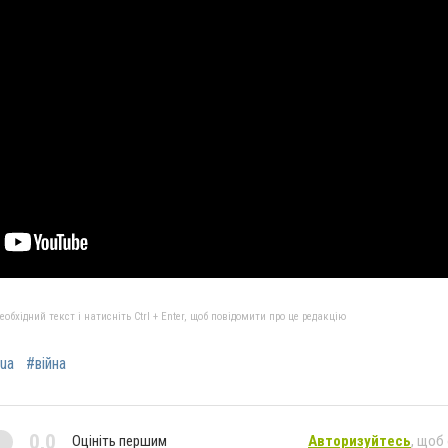
бхідний текст і натисніть Ctrl + Enter, щоб повідомити про це редакцію
ua
#війна
0,0
Оцініть першим
Авторизуйтесь
, щоб