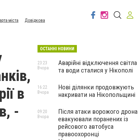
арта міста
Довідкова
ОСТАННІ НОВИНИ
у
Аварійні відключення світла
23:23
Вчора
та води сталися у Нікополі
нків,
Нові ділянки продовжують
ії в
16:22
Вчора
накривати на Нікопольщині
, -
Після атаки ворожого дрона
09:20
Вчора
евакуювали поранених із
рейсового автобуса
правоохоронці