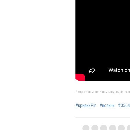
Якщо ви помітили помилку, виділіть нео
#кривийРіг
#новини
#0564