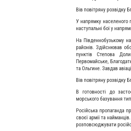
Вів повітряну розвідку Б
У напрямку населеного п
наступальні бої у напрямк
На Південнобузькому на
районів. Здійснював обс
пунктів Степова Долин
Первомайське, Благодатне
та Ольгине. Завдав авіац
Вів повітряну розвідку Б
В готовності до засто
морського базування типу
Російська пропаганда п
своєї армії та найманців
розповсюджувати російсь