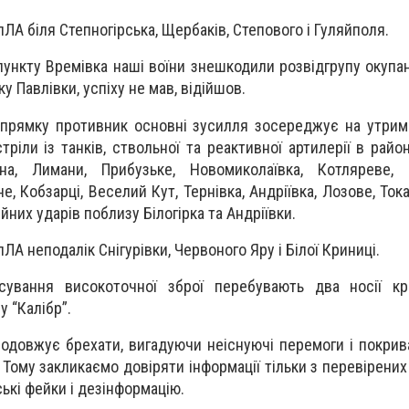
пЛА біля Степногірська, Щербаків, Степового і Гуляйполя.
ункту Времівка наші воїни знешкодили розвідгрупу окупант
у Павлівки, успіху не мав, відійшов.
прямку противник основні зусилля зосереджує на утрим
тріли із танків, ствольної та реактивної артилерії в рай
а, Лимани, Прибузьке, Новомиколаївка, Котляреве, П
, Кобзарці, Веселий Кут, Тернівка, Андріївка, Лозове, Ток
ійних ударів поблизу Білогірка та Андріївки.
пЛА неподалік Снігурівки, Червоного Яру і Білої Криниці.
сування високоточної зброї перебувають два носії кр
 “Калібр”.
родовжує брехати, вигадуючи неіснуючі перемоги і покри
. Тому закликаємо довіряти інформації тільки з перевірени
кі фейки і дезінформацію.