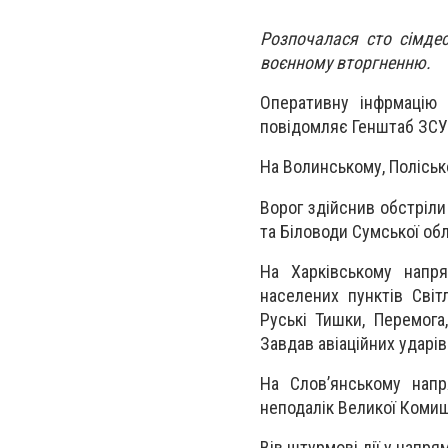
Розпочалася сто сімдес
воєнному вторгненню.
Оперативну інфрмацію 
повідомляє Генштаб ЗСУ
На Волинському, Поліськ
Ворог здійснив обстріли
та Біловоди Сумської обл
На Харківському напря
населених пунктів Світ
Руські Тишки, Перемога,
Завдав авіаційних ударів
На Слов’янському напр
неподалік Великої Комиш
Вів штурмові дії у напрям