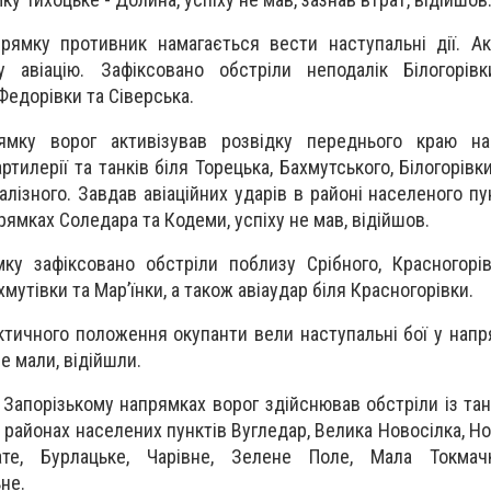
рямку противник намагається вести наступальні дії. А
 авіацію. Зафіксовано обстріли неподалік Білогорівки
Федорівки та Сіверська.
ямку ворог активізував розвідку переднього краю на
ртилерії та танків біля Торецька, Бахмутського, Білогорівк
Залізного. Завдав авіаційних ударів в районі населеного п
прямках Соледара та Кодеми, успіху не мав, відійшов.
ку зафіксовано обстріли поблизу Срібного, Красногорів
утівки та Мар’їнки, а також авіаудар біля Красногорівки.
тичного положення окупанти вели наступальні бої у напря
е мали, відійшли.
Запорізькому напрямках ворог здійснював обстріли із танк
в районах населених пунктів Вугледар, Велика Новосілка, Н
ате, Бурлацьке, Чарівне, Зелене Поле, Мала Токмачк
не.