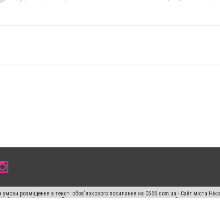
 умови розміщення в тексті обов'язкового посилання на 0566.com.ua - Сайт міста Нік
сті або в якості джерела. Порушення виняткових прав переслідується Законом.
ський спецпроєкт", "Політичні новини", "Пресреліз", "PR", "Офіційно", "Політична рек