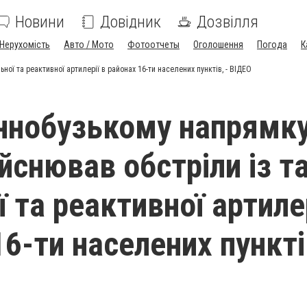
Новини
Довідник
Дозвілля
Нерухомість
Авто / Мото
Фотоотчеты
Оголошення
Погода
К
ної та реактивної артилерії в районах 16-ти населених пунктів, - ВІДЕО
ннобузькому напрямк
йснював обстріли із та
 та реактивної артилер
6-ти населених пунктів