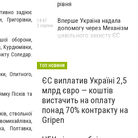
рівня
ктивно задіює
, Григорівки,
Вперше Україна надала
14:47
2 серпня
допомогу через Механізм
цивільного захисту ЄС
шої оборони,
и, Курдюмівки,
ункту Соледар.
ТОП НОВИНИ
ки, Опитного,
ЄС виплатив Україні 2,5
млрд євро — коштів
мку Пісків та
вистачить на оплату
понад 70% контракту на
ів, ствольної
Gripen
овомихайлівка,
а, Полтавка,