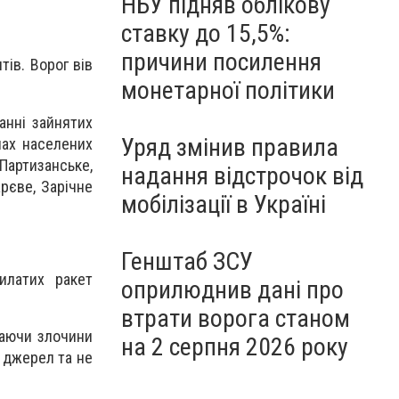
НБУ підняв облікову
ставку до 15,5%:
причини посилення
ів. Ворог вів
монетарної політики
анні зайнятих
Уряд змінив правила
онах населених
артизанське,
надання відстрочок від
арєве, Зарічне
мобілізації в Україні
Генштаб ЗСУ
илатих ракет
оприлюднив дані про
втрати ворога станом
ваючи злочини
на 2 серпня 2026 року
х джерел та не