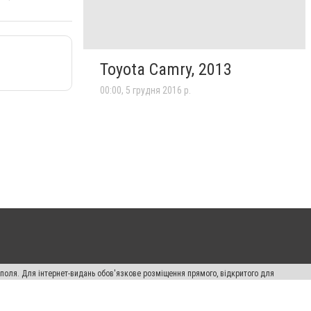
Toyota Camry, 2013
00:00, 5 грудня 2016 р.
ополя. Для інтернет-видань обов'язкове розміщення прямого, відкритого для
лама" публікуються на правах реклами.