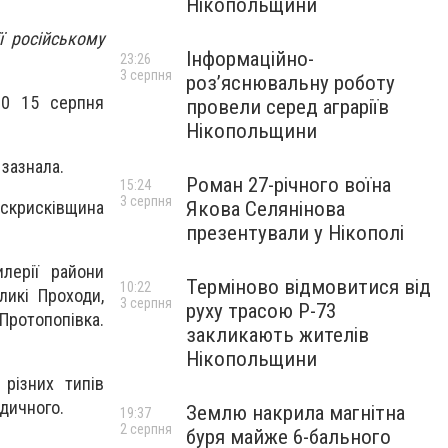
Нікопольщини
ї російському
Інформаційно-
23:26
3 серпня
роз’яснювальну роботу
00 15 серпня
провели серед аграріїв
Нікопольщини
 зазнала.
Роман 27-річного воїна
15:24
3 серпня
 Іскрисківщина
Якова Селянінова
презентували у Нікополі
лерії райони
Терміново відмовитися від
10:22
ликі Проходи,
3 серпня
руху трасою Р-73
 Протопопівка.
закликають жителів
Нікопольщини
різних типів
одичного.
Землю накрила магнітна
19:37
2 серпня
буря майже 6-бального
.