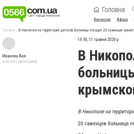
Головна
Вакансии
Афіша
Головна
В Никополе на территории детской больницы посадят 20 саженцев крым
10:50, 11 травня 2020 р.
В Никопо
Иванова Аня
контент-менеджер
больницы
крымско
В Никополе на территор
20 саженцев больнице п