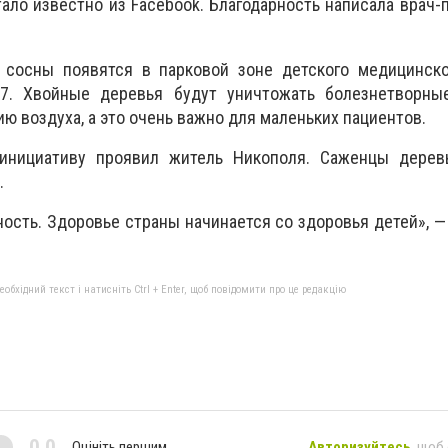
ало известно из Facebook. Благодарность написала врач-
сосны появятся в парковой зоне детского медицинско
47. Хвойные деревья будут уничтожать болезнетворные
ю воздуха, а это очень важно для маленьких пациентов.
 инициативу проявил житель Никополя. Саженцы дерев
.
ность. Здоровье страны начинается со здоровья детей», —
бхідний текст і натисніть Ctrl + Enter, щоб повідомити про це редакцію
0,0
Оцініть першим
Авторизуйтесь
, щоб