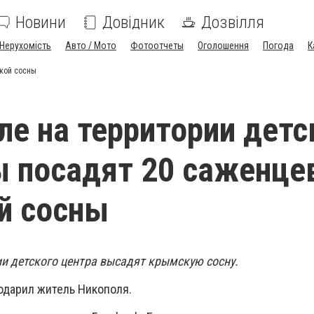
Новини
Довідник
Дозвілля
Нерухомість
Авто / Мото
Фотоотчеты
Оголошення
Погода
К
ской сосны
ле на территории детс
 посадят 20 саженце
й сосны
ии детского центра высадят крымскую сосну.
одарил житель Никополя.