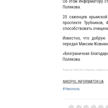
Об этом Информатору ст
Полякова.
20 саженцев крымской 
проспекте Трубников, 
способствовать очищени
Известно, что добрую
передал Максим Жовнин
«Безграничная благодар
Полякова.
Якщо ви помітили помилку, виділіть нео
NIKOPOL.INFORMATOR.UA
#Никополь