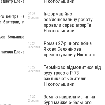
Нікопольщини
педиатр Елена
Інформаційно-
23:26
го центра на
3 серпня
роз’яснювальну роботу
 бактерии, и
провели серед аграріїв
Нікопольщини
ьев больнице
Роман 27-річного воїна
15:24
3 серпня
Якова Селянінова
 писала Елена
презентували у Нікополі
Терміново відмовитися від
10:22
3 серпня
руху трасою Р-73
закликають жителів
Нікопольщини
Землю накрила магнітна
19:37
2 серпня
буря майже 6-бального
 оцінити