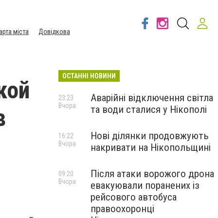
арта міста
Довідкова
ОСТАННІ НОВИНИ
кой
Аварійні відключення світла
23:23
Вчора
та води сталися у Нікополі
в
Нові ділянки продовжують
16:22
Вчора
накривати на Нікопольщині
Після атаки ворожого дрона
09:20
Вчора
евакуювали поранених із
рейсового автобуса
правоохоронці