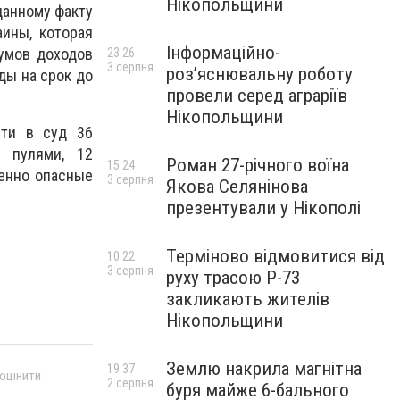
Нікопольщини
данному факту
аины, которая
Інформаційно-
умов доходов
23:26
3 серпня
роз’яснювальну роботу
ды на срок до
провели серед аграріїв
Нікопольщини
сти в суд 36
 пулями, 12
Роман 27-річного воїна
15:24
енно опасные
3 серпня
Якова Селянінова
презентували у Нікополі
Терміново відмовитися від
10:22
3 серпня
руху трасою Р-73
закликають жителів
Нікопольщини
Землю накрила магнітна
19:37
 оцінити
2 серпня
буря майже 6-бального