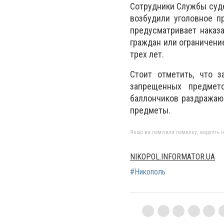
Сотрудники Службы суде
возбудили уголовное пр
предусматривает наказ
граждан или ограничени
трех лет.
Стоит отметить, что з
запрещенных предмет
баллончиков раздражаю
предметы.
Якщо ви помітили помилку, виділіть нео
NIKOPOL.INFORMATOR.UA
#Никополь