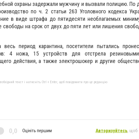
бной охраны задержали мужчину и вызвали полицию. По 
оизводство по ч. 2 статьи 263 Уголовного кодекса Укр
ание в виде штрафа до пятидесяти необлагаемых миним
е свободы на срок от двух до пяти лет или лишения свобо
а весь период карантина, посетители пытались проне
ов: 4 ножа, 15 устройств для отстрела резиновыми
щего действия, а также электрошокер и другие обществ
бхідний текст і натисніть Ctrl + Enter, щоб повідомити про це редакцію
0,0
Оцініть першим
Авторизуйтесь
, щоб