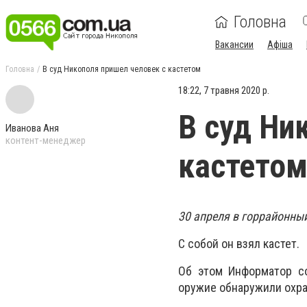
Головна
Вакансии
Афіша
Головна
В суд Никополя пришел человек с кастетом
18:22, 7 травня 2020 р.
В суд Ни
Иванова Аня
контент-менеджер
кастето
30 апреля в горрайонны
С собой он взял кастет.
Об этом Информатор со
оружие обнаружили охра