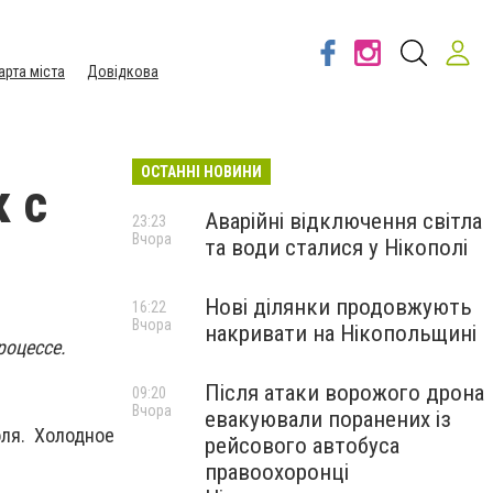
арта міста
Довідкова
ОСТАННІ НОВИНИ
 с
Аварійні відключення світла
23:23
Вчора
та води сталися у Нікополі
Нові ділянки продовжують
16:22
Вчора
накривати на Нікопольщині
роцессе.
Після атаки ворожого дрона
09:20
Вчора
евакуювали поранених із
ля. Холодное
рейсового автобуса
правоохоронці