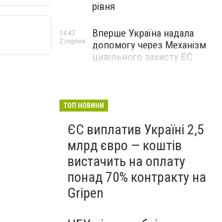
рівня
Вперше Україна надала
14:47
2 серпня
допомогу через Механізм
цивільного захисту ЄС
ТОП НОВИНИ
ЄС виплатив Україні 2,5
млрд євро — коштів
вистачить на оплату
понад 70% контракту на
Gripen