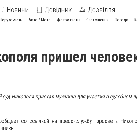
Новини
Довідник
Дозвілля
Нерухомість
Авто / Мото
Фотоотчеты
Оголошення
Погода
К
кополя пришел человек
м
й суд Никополя приехал мужчина для участия в судебном п
общает со ссылкой на пресс-службу горсовета Никопо
нники.