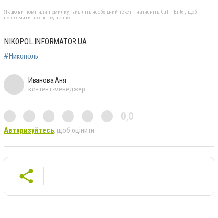
Якщо ви помітили помилку, виділіть необхідний текст і натисніть Ctrl + Enter, щоб
повідомити про це редакцію
NIKOPOL.INFORMATOR.UA
#Никополь
Иванова Аня
контент-менеджер
0,0
Авторизуйтесь
, щоб оцінити