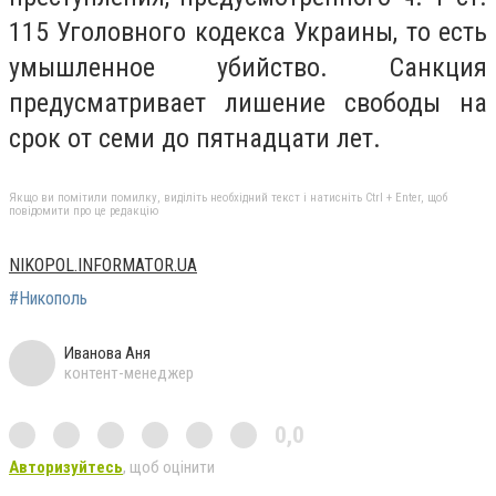
115 Уголовного кодекса Украины, то есть
умышленное убийство. Санкция
предусматривает лишение свободы на
срок от семи до пятнадцати лет.
Якщо ви помітили помилку, виділіть необхідний текст і натисніть Ctrl + Enter, щоб
повідомити про це редакцію
NIKOPOL.INFORMATOR.UA
#Никополь
Иванова Аня
контент-менеджер
0,0
Авторизуйтесь
, щоб оцінити