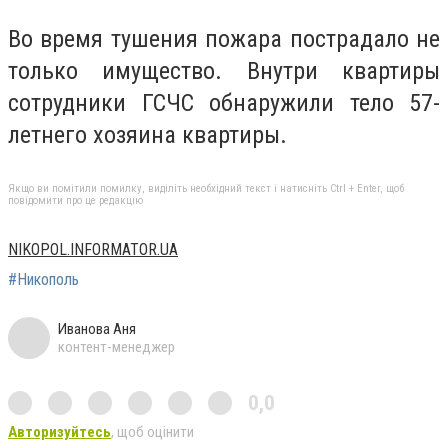
Во время тушения пожара пострадало не
только имущество. Внутри квартиры
сотрудники ГСЧС обнаружили тело 57-
летнего хозяина квартиры.
Якщо ви помітили помилку, виділіть необхідний текст і натисніть Ctrl + Enter, щоб
повідомити про це редакцію
NIKOPOL.INFORMATOR.UA
#Никополь
Иванова Аня
контент-менеджер
0,0
Авторизуйтесь
, щоб оцінити