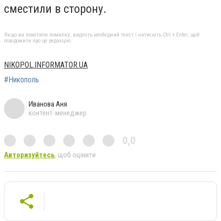
сместили в сторону.
Якщо ви помітили помилку, виділіть необхідний текст і натисніть Ctrl + Enter, щоб
повідомити про це редакцію
NIKOPOL.INFORMATOR.UA
#Никополь
Иванова Аня
контент-менеджер
0,0
Авторизуйтесь
, щоб оцінити