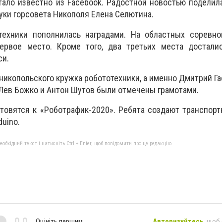
ало известно из Facebook. Радостной новостью поделил
уки горсовета Никополя Елена Селютина.
ехники пополнилась наградами. На областных соревно
ервое место. Кроме того, два третьих места достали
си.
никопольского кружка робототехники, а именно Дмитрий Га
, Лев Божко и Антон Шутов были отмечены грамотами.
товятся к «Роботрафик-2020». Ребята создают транспор
uino.
бхідний текст і натисніть Ctrl + Enter, щоб повідомити про це редакцію
0,0
Оцініть першим
Авторизуйтесь
, щоб