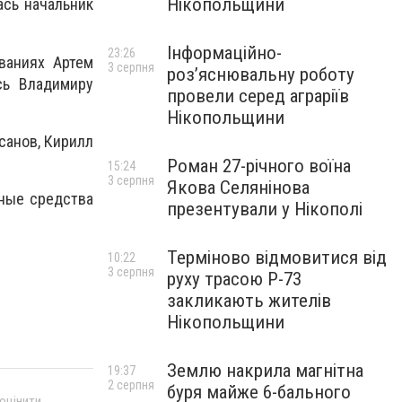
Нікопольщини
ась начальник
Інформаційно-
23:26
ваниях Артем
3 серпня
роз’яснювальну роботу
сь Владимиру
провели серед аграріїв
Нікопольщини
санов, Кирилл
Роман 27-річного воїна
15:24
3 серпня
Якова Селянінова
тные средства
презентували у Нікополі
Терміново відмовитися від
10:22
3 серпня
руху трасою Р-73
закликають жителів
Нікопольщини
Землю накрила магнітна
19:37
2 серпня
буря майже 6-бального
 оцінити