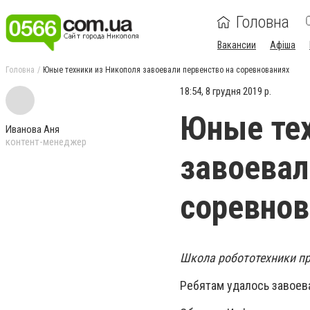
Головна
Вакансии
Афіша
Головна
Юные техники из Никополя завоевали первенство на соревнованиях
18:54, 8 грудня 2019 р.
Юные тех
Иванова Аня
контент-менеджер
завоевал
соревнов
Школа робототехники пр
Ребятам удалось завоева