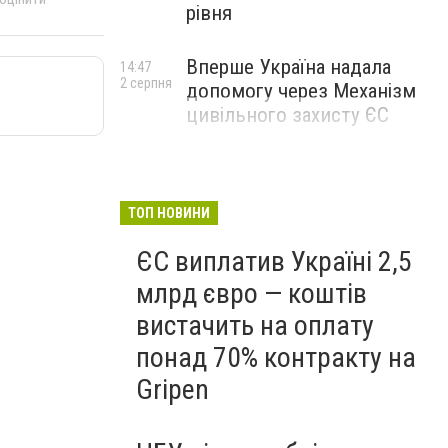
рівня
Вперше Україна надала
14:47
2 серпня
допомогу через Механізм
цивільного захисту ЄС
ТОП НОВИНИ
ЄС виплатив Україні 2,5
млрд євро — коштів
вистачить на оплату
понад 70% контракту на
Gripen