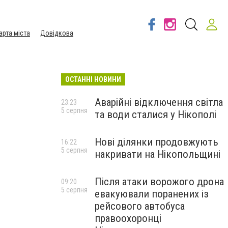
арта міста
Довідкова
ОСТАННІ НОВИНИ
Аварійні відключення світла
23:23
5 серпня
та води сталися у Нікополі
Нові ділянки продовжують
16:22
5 серпня
накривати на Нікопольщині
Після атаки ворожого дрона
09:20
5 серпня
евакуювали поранених із
рейсового автобуса
правоохоронці