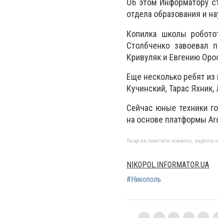
Об этом Информатору ст
отдела образования и на
Копилка школы роботот
Столбченко завоевал п
Кривуляк и Евгению Оро
Еще несколько ребят из 
Кучинский, Тарас Яхник
Сейчас юные техники го
на основе платформы Ard
Якщо ви помітили помилку, виділіть нео
NIKOPOL.INFORMATOR.UA
#Никополь