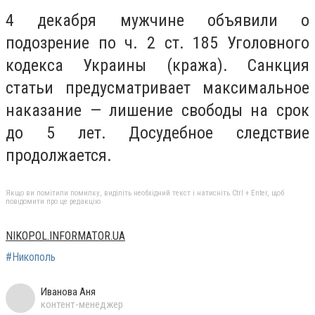
4 декабря мужчине объявили о
подозрение по ч. 2 ст. 185 Уголовного
кодекса Украины (кража). Санкция
статьи предусматривает максимальное
наказание — лишение свободы на срок
до 5 лет. Досудебное следствие
продолжается.
Якщо ви помітили помилку, виділіть необхідний текст і натисніть Ctrl + Enter, щоб
повідомити про це редакцію
NIKOPOL.INFORMATOR.UA
#Никополь
Иванова Аня
контент-менеджер