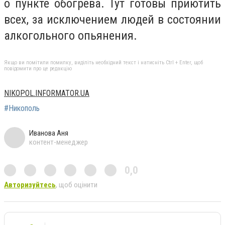
о пункте обогрева. Тут готовы приютить
всех, за исключением людей в состоянии
алкогольного опьянения.
Якщо ви помітили помилку, виділіть необхідний текст і натисніть Ctrl + Enter, щоб
повідомити про це редакцію
NIKOPOL.INFORMATOR.UA
#Никополь
Иванова Аня
контент-менеджер
0,0
Авторизуйтесь
, щоб оцінити