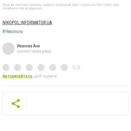
Якщо ви помітили помилку, виділіть необхідний текст і натисніть Ctrl + Enter, щоб
повідомити про це редакцію
NIKOPOL.INFORMATOR.UA
#Никополь
Иванова Аня
контент-менеджер
0,0
Авторизуйтесь
, щоб оцінити