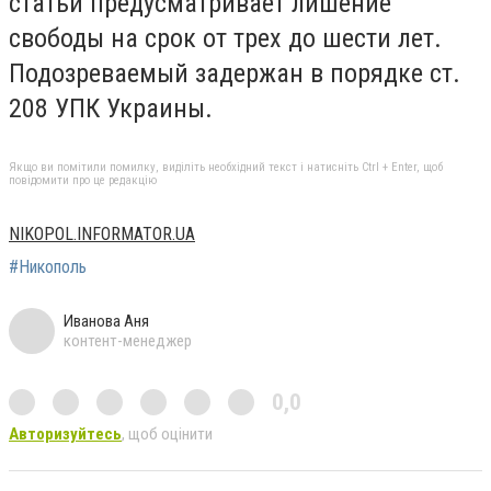
статьи предусматривает лишение
свободы на срок от трех до шести лет.
Подозреваемый задержан в порядке ст.
208 УПК Украины.
Якщо ви помітили помилку, виділіть необхідний текст і натисніть Ctrl + Enter, щоб
повідомити про це редакцію
NIKOPOL.INFORMATOR.UA
#Никополь
Иванова Аня
контент-менеджер
0,0
Авторизуйтесь
, щоб оцінити