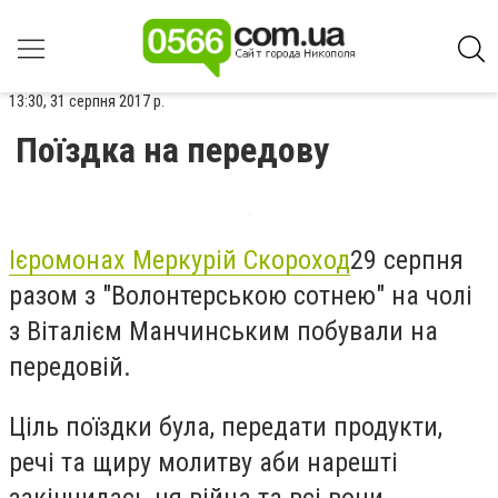
13:30, 31 серпня 2017 р.
Поїздка на передову
Ієромонах Меркурій Скороход
29 серпня
разом з "Волонтерською сотнею" на чолі
з Віталієм Манчинським побували на
передовій.
Ціль поїздки була, передати продукти,
речі та щиру молитву аби нарешті
закінчилась ця війна та всі вони