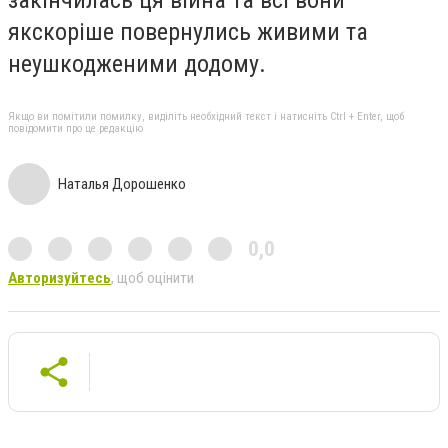
якскоріше повернулись живими та
неушкодженими додому.
Якщо ви помітили помилку, виділіть необхідний текст і натисніть Ctrl + Enter, щоб
повідомити про це редакцію
Наталья Дорошенко
0,0
Авторизуйтесь
, щоб оцінити