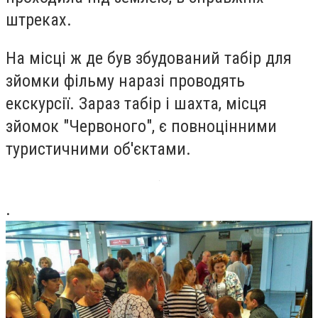
штреках.
На місці ж де був збудований табір для
зйомки фільму наразі проводять
екскурсії. Зараз табір і шахта, місця
зйомок "Червоного", є повноцінними
туристичними об'єктами.
.