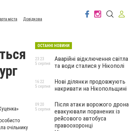
арта міста
Довідкова
ОСТАННІ НОВИНИ
еться
Аварійні відключення світла
23:23
5 серпня
та води сталися у Нікополі
ург
Нові ділянки продовжують
16:22
5 серпня
накривати на Нікопольщині
Після атаки ворожого дрона
09:20
Куценка»
5 серпня
евакуювали поранених із
рейсового автобуса
 особисто
правоохоронці
ла очільнику