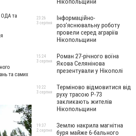
Нікопольщини
ї ОДА та
Інформаційно-
23:26
3 серпня
роз’яснювальну роботу
провели серед аграріїв
ня
Нікопольщини
Роман 27-річного воїна
15:24
3 серпня
Якова Селянінова
ьного
презентували у Нікополі
ань та самих
Терміново відмовитися від
10:22
3 серпня
руху трасою Р-73
закликають жителів
Нікопольщини
Землю накрила магнітна
19:37
2 серпня
буря майже 6-бального