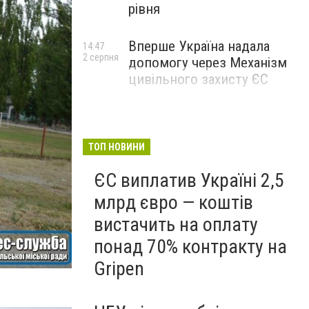
рівня
Вперше Україна надала
14:47
2 серпня
допомогу через Механізм
цивільного захисту ЄС
ТОП НОВИНИ
ЄС виплатив Україні 2,5
млрд євро — коштів
вистачить на оплату
понад 70% контракту на
Gripen