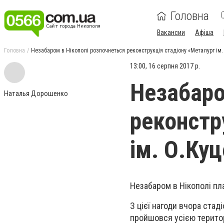
Головна
Вакансии
Афіша
Головна
Незабаром в Нікополі розпочнеться реконструкція стадіону «Металург ім.
13:00, 16 серпня 2017 р.
Незабаро
Наталья Дорошенко
реконстр
ім. О.Ку
Незабаром в Нікополі пл
З цієї нагоди вчора стад
пройшовся усією територ