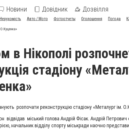
Новини
Довідник
Дозвілля
Нерухомість
Авто / Мото
Фотоотчеты
Оголошення
Погода
К
 О.Куценка»
м в Нікополі розпочн
укція стадіону «Метал
ценка»
анують розпочати реконструкцію стадіону «Металург ім. О.
іон відвідав міський голова Андрій Фісак. Андрій Петрович
ією, начальник відділу спорту міськради наочно представи