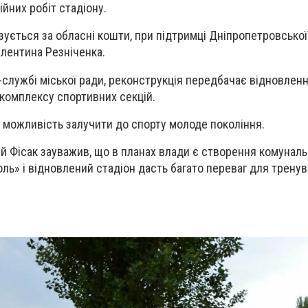
йних робіт стадіону.
зується за обласні кошти, при підтримці Дніпропетровсько
лентина Резніченка.
службі міської ради, реконструкція передбачає відновлен
комплексу спортивних секцій.
 можливість залучити до спорту молоде покоління.
ій Фісак зауважив, що в планах влади є створення комунал
ль» і відновлений стадіон дасть багато переваг для тренув