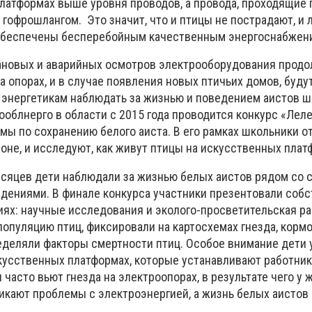
платформах выше уровня проводов, а провода, проходящие 
гофрошлангом. Это значит, что и птицы не пострадают, и 
обеспечены бесперебойным качественным энергоснабжен
ановых и аварийных осмотров электрооборудования прод
а опорах, и в случае появления новых птичьих домов, буду
т энергетикам наблюдать за жизнью и поведением аистов ш
блнерго в области с 2015 года проводится конкурс «Леле
ы по сохранению белого аиста. В его рамках школьники 
оне, и исследуют, как живут птицы на искусственных плат
есяцев дети наблюдали за жизнью белых аистов рядом со 
дениями. В финале конкурса участники презентовали соб
иях: научные исследования и эколого-просветительская р
популяцию птиц, фиксировали на картосхемах гнезда, корм
ределяли факторы смертности птиц. Особое внимание дети 
скусственных платформах, которые устанавливают работни
часто вьют гнезда на электроопорах, в результате чего у 
икают проблемы с электроэнергией, а жизнь белых аистов