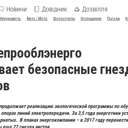
Новини
Довідник
Дозвілля
Нерухомість
Авто / Мото
Фотоотчеты
Оголошення
Погода
К
епрооблэнерго
вает безопасные гнез
ов
продолжает реализацию экологической программы по обу
 опорах линий электропередачи. За 3,5 года энергетики ус
рнатых. В планах энергокомпании – в 2017 году перенести
еще 22 гнезда аистов.