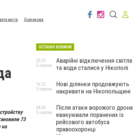
арта міста
Довідкова
ОСТАННІ НОВИНИ
Аварійні відключення світла
23:23
5 серпня
та води сталися у Нікополі
да
Нові ділянки продовжують
16:22
5 серпня
накривати на Нікопольщині
Після атаки ворожого дрона
09:20
стройству
5 серпня
евакуювали поранених із
тановили 73
рейсового автобуса
 на
правоохоронці