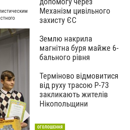
допомогу через
Механізм цивільного
алистическим
астного
захисту ЄС
Землю накрила
магнітна буря майже 6-
бального рівня
Терміново відмовитися
від руху трасою Р-73
закликають жителів
Нікопольщини
ОГОЛОШЕННЯ