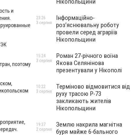
Нікопольщини
ость и
Інформаційно-
ения.
23:26
3 серпня
роз’яснювальну роботу
труированные
провели серед аграріїв
Нікопольщини
ТЭК
Роман 27-річного воїна
15:24
3 серпня
Якова Селянінова
тран, поэтому
презентували у Нікополі
ском,
Терміново відмовитися від
10:22
Никопольском
3 серпня
руху трасою Р-73
закликають жителів
Нікопольщини
ероприятие,
Землю накрила магнітна
19:37
передач.
2 серпня
буря майже 6-бального