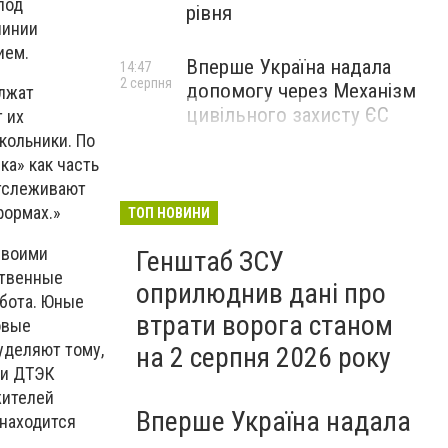
под
рівня
линии
ием.
Вперше Україна надала
14:47
2 серпня
допомогу через Механізм
олжат
цивільного захисту ЄС
т их
кольники. По
ка» как часть
отслеживают
формах.»
ТОП НОВИНИ
своими
Генштаб ЗСУ
ственные
оприлюднив дані про
абота. Юные
втрати ворога станом
овые
уделяют тому,
на 2 серпня 2026 року
ки ДТЭК
жителей
Вперше Україна надала
 находится