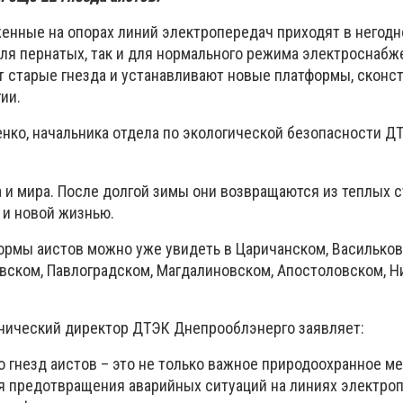
женные на опорах линий электропередач приходят в негодн
для пернатых, так и для нормального режима электроснабж
 старые гнезда и устанавливают новые платформы, сконс
ии.
нко, начальника отдела по экологической безопасности Д
 и мира. После долгой зимы они возвращаются из теплых с
 и новой жизнью.
рмы аистов можно уже увидеть в Царичанском, Васильков
вском, Павлоградском, Магдалиновском, Апостоловском, 
хнический директор ДТЭК Днепрооблэнерго заявляет:
 гнезд аистов – это не только важное природоохранное м
я предотвращения аварийных ситуаций на линиях электро