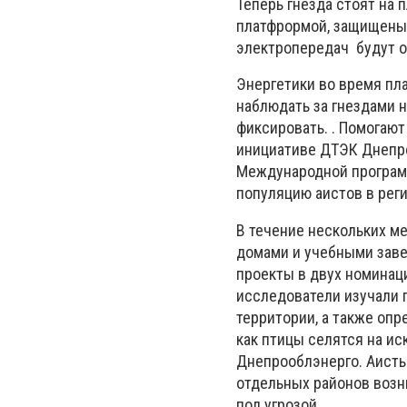
Теперь гнезда стоят на 
платфрормой, защищены 
электропередач будут 
Энергетики во время пл
наблюдать за гнездами н
фиксировать. . Помогаю
инициативе ДТЭК Днепроо
Международной программ
популяцию аистов в реги
В течение нескольких м
домами и учебными заве
проекты в двух номинац
исследователи изучали 
территории, а также оп
как птицы селятся на и
Днепрооблэнерго. Аисты 
отдельных районов возн
под угрозой.