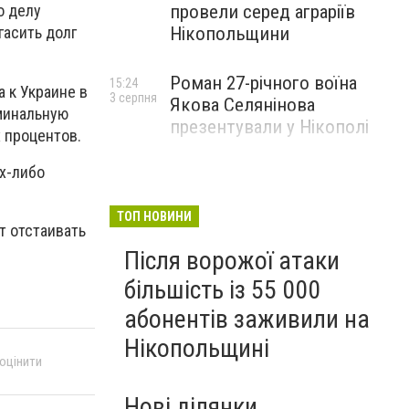
провели серед аграріїв
о делу
Нікопольщини
гасить долг
Роман 27-річного воїна
15:24
 к Украине в
3 серпня
Якова Селянінова
минальную
презентували у Нікополі
 процентов.
их-либо
ТОП НОВИНИ
т отстаивать
Після ворожої атаки
більшість із 55 000
абонентів заживили на
Нікопольщині
 оцінити
Нові ділянки