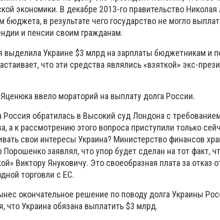
кой экономики. В декабре 2013-го правительство Николая
 бюджета, в результате чего государство не могло выплат
ендии и пенсии своим гражданам.
ия выделила Украине $3 млрд на зарплаты бюджетникам и п
астаивает, что эти средства являлись «взяткой» экс-през
Яценюка ввело мораторий на выплату долга России.
а Россия обратилась в Высокий суд Лондона с требованием
а, а к рассмотрению этого вопроса приступили только сей
ивать свои интересы Украина? Министерство финансов хран
 Порошенко заявлял, что упор будет сделан на тот факт, ч
ой» Виктору Януковичу. Это своеобразная плата за отказ 
дной торговли с ЕС.
нес окончательное решение по поводу долга Украины Рос
, что Украина обязана выплатить $3 млрд.