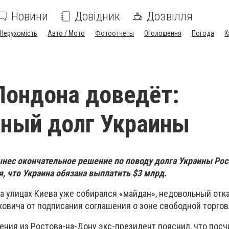
Новини
Довідник
Дозвілля
Нерухомість
Авто / Мото
Фотоотчеты
Оголошення
Погода
К
Лондона доведёт:
ный долг Украины
нес окончательное решение по поводу долга Украины Рос
, что Украина обязана выплатить $3 млрд.
на улицах Киева уже собирался «майдан», недовольный отк
овича от подписания соглашения о зоне свободной торговл
ения из Ростова-на-Дону экс-президент пояснил, что посч