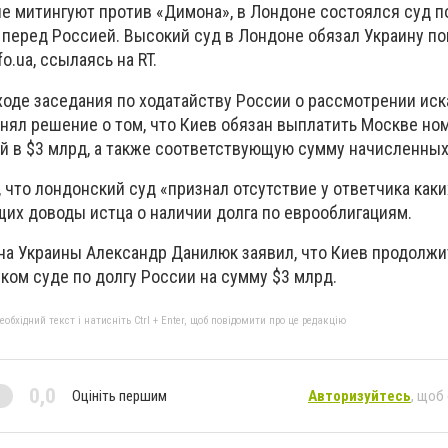
не митингуют против «Димона», в Лондоне состоялся суд п
перед Россией. Высокий суд в Лондоне обязал Украину по
o.ua, ссылаясь на RT.
оде заседания по ходатайству России о рассмотрении иска
нял решение о том, что Киев обязан выплатить Москве но
й в $3 млрд, а также соответствующую сумму начисленных
 что лондонский суд «признал отсутствие у ответчика как
щих доводы истца о наличии долга по еврооблигациям.
на Украины Александр Данилюк заявил, что Киев продолжи
ком суде по долгу России на сумму $3 млрд.
бхідний текст і натисніть Ctrl + Enter, щоб повідомити про це редакцію
0,0
Оцініть першим
Авторизуйтесь
, щоб