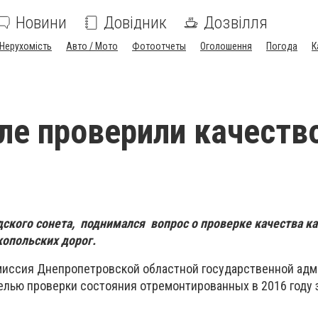
Новини
Довідник
Дозвілля
Нерухомість
Авто / Мото
Фотоотчеты
Оголошення
Погода
К
ле проверили качеств
дского сонета, поднимался вопрос о проверке качества к
опольских дорог.
миссия Днепропетровской областной государственной ад
целью проверки состояния отремонтированных в 2016 году 