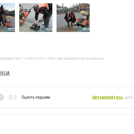
бхідний текст і натисніть Ctrl + Enter, щоб повідомити про це редакцію
V.UA
0,0
Оцініть першим
Авторизуйтесь
, щоб