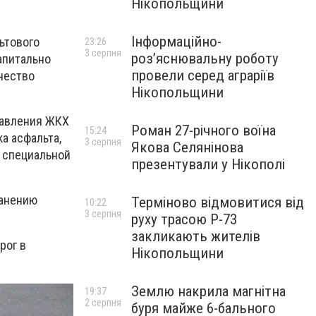
Нікопольщини
.
Інформаційно-
ьтового
23:26
3 серпня
роз’яснювальну роботу
апитально
провели серед аграріїв
чество
Нікопольщини
равления ЖКХ
Роман 27-річного воїна
15:24
а асфальта,
3 серпня
Якова Селянінова
 специальной
презентували у Нікополі
ранению
Терміново відмовитися від
10:22
3 серпня
руху трасою Р-73
закликають жителів
рог в
Нікопольщини
Землю накрила магнітна
19:37
2 серпня
буря майже 6-бального