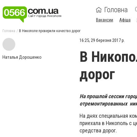
Головна
Вакансии
Афіша
Головна
В Никополе проверили качество дорог
16:25, 29 березня 2017 р.
В Никопо
Наталья Дорошенко
дорог
На прошлой сессии горо
отремонтированных ник
На днях специальная ко
приехала в Никополь с 
средства дорог.