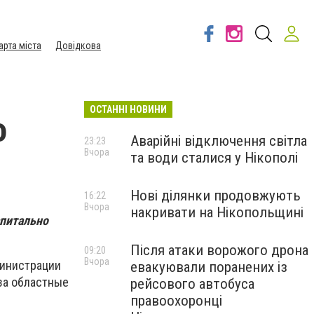
арта міста
Довідкова
ОСТАННІ НОВИНИ
о
Аварійні відключення світла
23:23
Вчора
та води сталися у Нікополі
Нові ділянки продовжують
16:22
Вчора
накривати на Нікопольщині
апитально
Після атаки ворожого дрона
09:20
Вчора
министрации
евакуювали поранених із
за областные
рейсового автобуса
правоохоронці