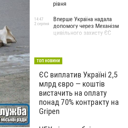
рівня
Вперше Україна надала
14:47
2 серпня
допомогу через Механізм
цивільного захисту ЄС
ТОП НОВИНИ
ЄС виплатив Україні 2,5
млрд євро — коштів
вистачить на оплату
понад 70% контракту на
Gripen