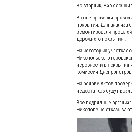
Во вторник, мэр сообщил
В ходе проверки провод
покрытия. Для анализа б
ремонтировали прошлой 
дорожного покрытия .
На некоторых участках 
Никопольского городског
неровности в покрытии 
комиссии Днепропетровс
На основе Актов провер
недостатков будут возл
Все подрядные организа
Никополе не отказываютс