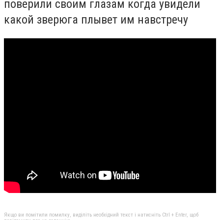
поверили своим глазам когда увидели
какой зверюга плывет им навстречу
Якщо ви помітили помилку, виділіть необхідний текст і натисніть Ctrl + Enter, щоб