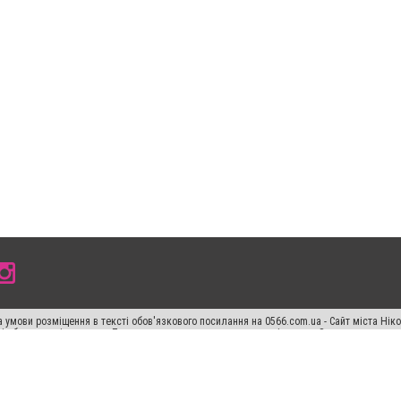
 умови розміщення в тексті обов'язкового посилання на 0566.com.ua - Сайт міста Нік
сті або в якості джерела. Порушення виняткових прав переслідується Законом.
ський спецпроєкт", "Політичні новини", "Пресреліз", "PR", "Офіційно", "Політична рек