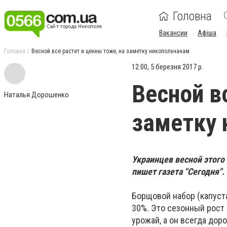
Головна
Вакансии
Афіша
Головна
Весной все растет и ценны тоже, на заметку никопольчанам
12:00, 5 березня 2017 р.
Весной в
Наталья Дорошенко
заметку 
Украинцев весной этого
пишет газета "Сегодня".
Борщовой набор (капуста
30%. Это сезонный рост
урожай, а он всегда дор