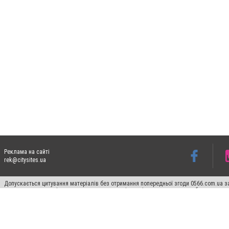
Реклама на сайті
rek@citysites.ua
Допускається цитування матеріалів без отримання попередньої згоди 0566.com.ua за
пошукових систем гіперпосилання на цитовані статті не нижче другого абзацу в тек
Матеріали з плашками "Новини компаній", "Промо", "Партнерський матеріал", "Партнер