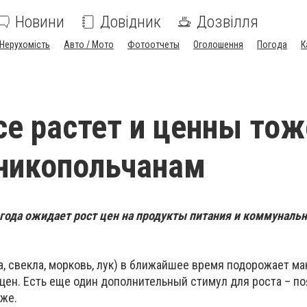
Новини
Довідник
Дозвілля
Нерухомість
Авто / Мото
Фотоотчеты
Оголошення
Погода
К
се растет и ценны тож
никопольчанам
 года ожидает рост цен на продукты питания и коммунальн
, свекла, морковь, лук) в ближайшее время подорожает м
 цен. Есть еще один дополнительный стимул для роста – п
оже.