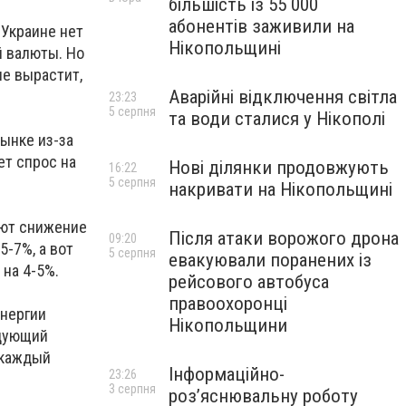
більшість із 55 000
абонентів заживили на
 Украине нет
Нікопольщині
й валюты. Но
ие вырастит,
Аварійні відключення світла
23:23
5 серпня
та води сталися у Нікополі
ынке из-за
ет спрос на
Нові ділянки продовжують
16:22
5 серпня
накривати на Нікопольщині
ают снижение
Після атаки ворожого дрона
09:20
5-7%, а вот
5 серпня
евакуювали поранених із
на 4-5%.
рейсового автобуса
правоохоронці
энергии
Нікопольщини
едующий
а каждый
Інформаційно-
23:26
3 серпня
роз’яснювальну роботу