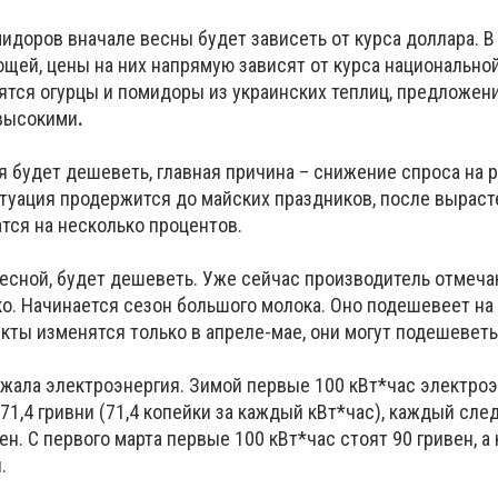
идоров вначале весны будет зависеть от курса доллара. В
ощей, цены на них напрямую зависят от курса национально
ятся огурцы и помидоры из украинских теплиц, предложен
 высокими
.
 будет дешеветь, главная причина – снижение спроса на р
итуация продержится до майских праздников, после выраст
тся на несколько процентов.
весной, будет дешеветь. Уже сейчас производитель отмеч
о. Начинается сезон большого молока. Оно подешевеет на 
ты изменятся только в апреле-мае, они могут подешеветь 
ожала электроэнергия. Зимой первые 100 кВт*час электро
71,4 гривни (71,4 копейки за каждый кВт*час), каждый сл
вен. С первого марта первые 100 кВт*час стоят 90 гривен, 
.