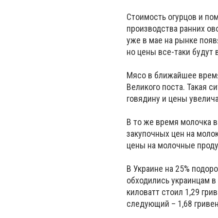
Стоимость огурцов и пом
производства ранних ов
уже в мае на рынке появ
но цены все-таки будут
Мясо в ближайшее время
Великого поста. Такая с
говядину и цены увелича
В то же время молочка 
закупочных цен на молок
цены на молочные продук
В Украине на 25% подор
обходились украинцам в 
киловатт стоил 1,29 гри
следующий – 1,68 гривен