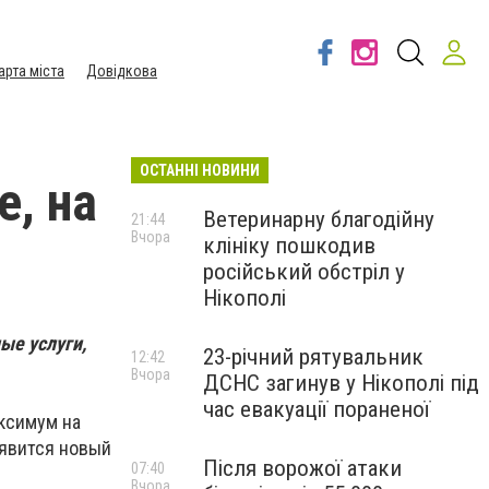
арта міста
Довідкова
ОСТАННІ НОВИНИ
е, на
Ветеринарну благодійну
21:44
Вчора
клініку пошкодив
російський обстріл у
Нікополі
ые услуги,
23-річний рятувальник
12:42
Вчора
ДСНС загинув у Нікополі під
час евакуації пораненої
аксимум на
оявится новый
Після ворожої атаки
07:40
Вчора