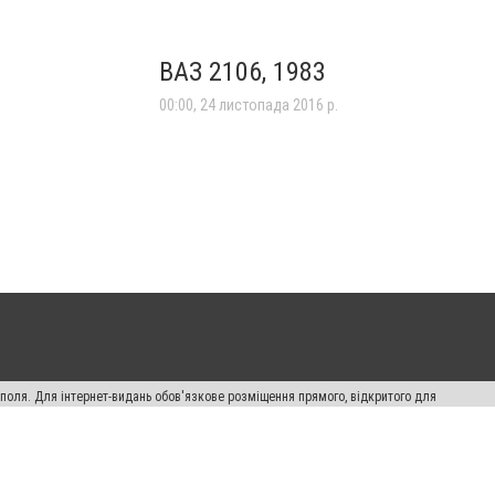
ВАЗ 2106, 1983
00:00, 24 листопада 2016 р.
ополя. Для інтернет-видань обов'язкове розміщення прямого, відкритого для
лама" публікуються на правах реклами.