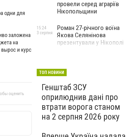
провели серед аграріїв
Нікопольщини
а одни для
Роман 27-річного воїна
15:24
3 серпня
Якова Селянінова
иво заложена
презентували у Нікополі
джета на
 вырос и курс
ТОП НОВИНИ
Генштаб ЗСУ
тобы оценить
оприлюднив дані про
втрати ворога станом
на 2 серпня 2026 року
Вперше Україна надала