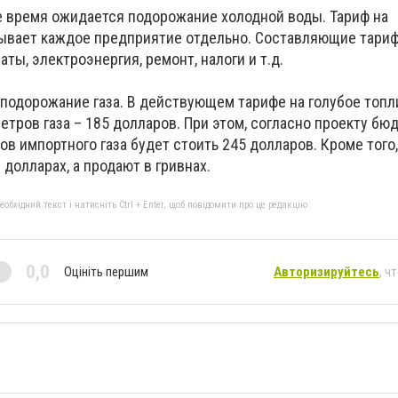
е время ожидается подорожание холодной воды. Тариф на
ывает каждое предприятие отдельно. Составляющие тариф
аты, электроэнергия, ремонт, налоги и т.д.
подорожание газа. В действующем тарифе на голубое топл
тров газа – 185 долларов. При этом, согласно проекту бю
ов импортного газа будет стоить 245 долларов. Кроме того,
 долларах, а продают в гривнах.
бхідний текст і натисніть Ctrl + Enter, щоб повідомити про це редакцію
0,0
Оцініть першим
Авторизируйтесь
, ч