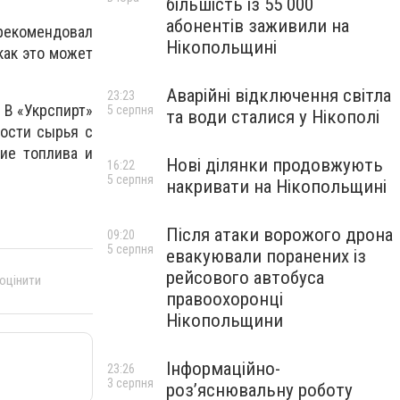
більшість із 55 000
абонентів заживили на
екомендовал
Нікопольщині
как это может
Аварійні відключення світла
23:23
 В «Укрспирт»
5 серпня
та води сталися у Нікополі
мости сырья с
ие топлива и
Нові ділянки продовжують
16:22
5 серпня
накривати на Нікопольщині
Після атаки ворожого дрона
09:20
5 серпня
евакуювали поранених із
рейсового автобуса
 оцінити
правоохоронці
Нікопольщини
Інформаційно-
23:26
3 серпня
роз’яснювальну роботу