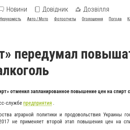
Новини
Довідник
Дозвілля
Нерухомість
Авто / Мото
Фотоотчеты
Оголошення
Погода
К
т» передумал повыша
алкоголь
рт» отменил запланированное повышение цен на спирт с
есс-службе
предприятия
.
ства аграрной политики и продовольствия Украины го
 2017 не применяет второй этап повышения цен на сп