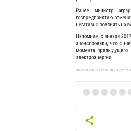
Ранее министр аграр
госпредприятию отменит
негативно повлиять на в
Напомним, с января 2017
анонсировали, что с на
момента предыдущего п
электроэнергии.
Якщо ви помітили помилку, виділіть нео