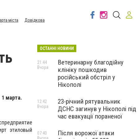
арта міста
Довідкова
ОСТАННІ НОВИНИ
ть
Ветеринарну благодійну
21:44
Вчора
клініку пошкодив
російський обстріл у
Нікополі
 1 марта.
23-річний рятувальник
12:42
Вчора
ДСНС загинув у Нікополі під
час евакуації пораненої
спредприятие
ирт этиловый
Після ворожої атаки
07:40
Вчора