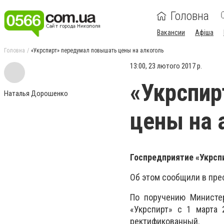
Головна
Вакансии
Афіша
Головна
«Укрспирт» передумал повышать цены на алкоголь
13:00, 23 лютого 2017 р.
«Укрспир
Наталья Дорошенко
цены на 
Госпредприятие «Укрспи
Об этом сообщили в пр
По поручению Министер
«Укрспирт» с 1 марта
ректификованный.