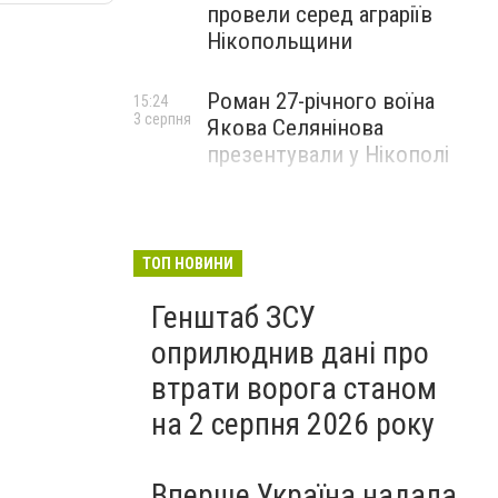
провели серед аграріїв
Нікопольщини
Роман 27-річного воїна
15:24
3 серпня
Якова Селянінова
презентували у Нікополі
ТОП НОВИНИ
Генштаб ЗСУ
оприлюднив дані про
втрати ворога станом
на 2 серпня 2026 року
Вперше Україна надала