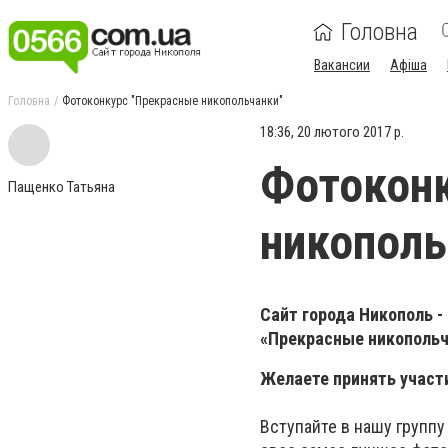
Головна
Вакансии
Афіша
Головна
Фотоконкурс "Прекрасные никопольчанки"
18:36, 20 лютого 2017 р.
Фотоконк
Пащенко Татьяна
никополь
Сайт города Никополь -
«Прекрасные никополь
Желаете принять участ
Вступайте в нашу группу