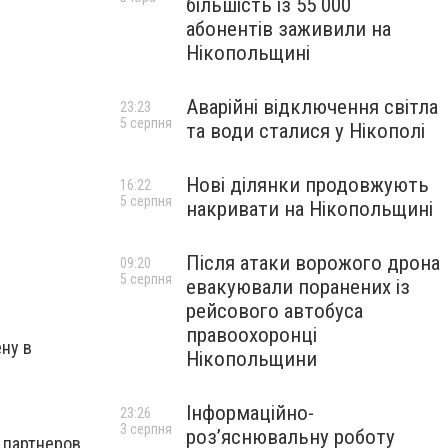
більшість із 55 000
абонентів заживили на
Нікопольщині
Аварійні відключення світла
23:23
5 серпня
та води сталися у Нікополі
Нові ділянки продовжують
16:22
5 серпня
накривати на Нікопольщині
Після атаки ворожого дрона
09:20
5 серпня
евакуювали поранених із
рейсового автобуса
правоохоронці
ну в
Нікопольщини
Інформаційно-
23:26
3 серпня
роз’яснювальну роботу
т партнеров