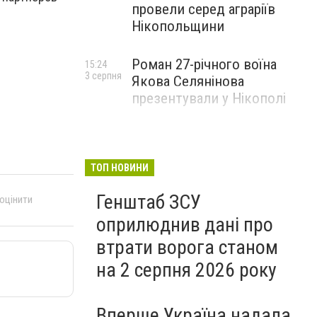
провели серед аграріїв
Нікопольщини
Роман 27-річного воїна
15:24
3 серпня
Якова Селянінова
презентували у Нікополі
ТОП НОВИНИ
Генштаб ЗСУ
 оцінити
оприлюднив дані про
втрати ворога станом
на 2 серпня 2026 року
Вперше Україна надала