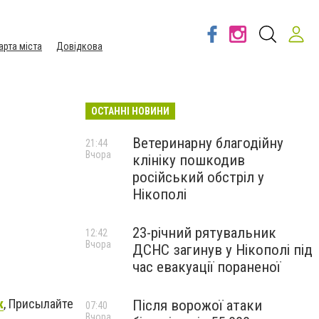
арта міста
Довідкова
ОСТАННІ НОВИНИ
Ветеринарну благодійну
21:44
Вчора
клініку пошкодив
російський обстріл у
Нікополі
23-річний рятувальник
12:42
Вчора
ДСНС загинув у Нікополі під
час евакуації пораненої
к
, Присылайте
Після ворожої атаки
07:40
Вчора