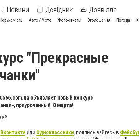
Новини
Довідник
Дозвілля
Нерухомість
Авто / Мото
Фотоотчеты
Оголошення
Погода
К
урс "Прекрасные
чанки"
 0566.com.ua объявляет новый конкурс
чанки»
,
приуроченный
8 марта
!
ие?
Вконтакте
или
Одноклассники
, подписывайтесь в
Фейсбу