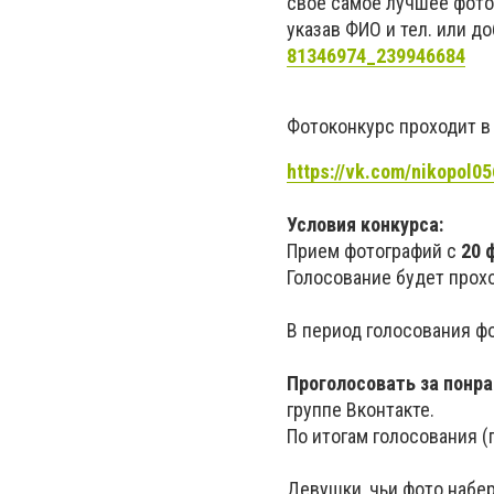
свое самое лучшее фото
указав ФИО и тел. или д
81346974_239946684
Фотоконкурс проходит в
https://vk.com/nikopol0
Условия конкурса:
Прием фотографий с
20 
Голосование будет прохо
В период голосования ф
Проголосовать за пон
группе Вконтакте.
По итогам голосования 
Девушки, чьи фото набер