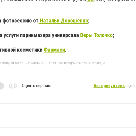
а фотосессию от
Натальи Дорошенко
;
а услуги парикмахера универсала
Веры Толочко
;
ативной косметики
Фармаси
.
бхідний текст і натисніть Ctrl + Enter, щоб повідомити про це редакцію
0,0
Оцініть першим
Авторизуйтесь
, щоб