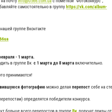
 на почту
info@0566.com.ua
с пометкой "Фотоконкурс",
обавляйте самостоятельно в группу
https://vk.com/album-
 нашей группе Вконтакте
566ua
февраля - 1 марта.
дить в группе Вк
с
1 марта до 8 марта
включительно.
ото принимаются!
равившуюся фотографию
можно делая
перепост
себе на сте
(перепостам) определятся победители конкурса.
ут больше всего перепостов в группе
Вк
, получат призы о