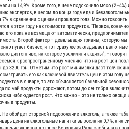
али на 14,9%. Кроме того, в цене подскочило мясо (2–4%)
нию экспертов, в целом до конца года еда и безалкогольны
 7% в сравнении с ценами прошлого года. Можно говорить 
ятся в этом году на стоимости продуктов. "Первое, конечно
 нас его пока не возмещают автоматически, предпринимател
оимость. Второй фактор – девальвация гривны, которую мы
ионно пугает бизнес, и тот сразу же закладывает валютные
жало дизтопливо, на которое увеличили акцизы", – говорит 
есемся к распространенному мнению, что на рост цен пов
 до 3200 грн. Отметим что рост минималки даст толчок ин
ассматривать его как ключевой двигатель цен в этом году н
одуктов в январе, то это объясняется банальной сезоннос
ода по май продукты дорожают, потом до сентября включит
 снова наблюдается рост. Что важно – это не только овощи 
лочные продукты.
.
Не обойдет стороной подорожание алкоголь, а также таб
январь цена на алкогольные напитки выросла на 0,7%, а на с
вышение акцизов, которое Верховная Рада одобрила в про