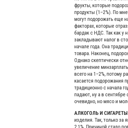
фрукты, которые подорож
продукты (1–2%). По мне
могут подорожать еще на
факторах, которые отраз
бардак с НДС. Так как у
закладывают налог в ст
начале года. Она традиц
товара. Наконец, подоро
Однако скептически отн
увеличение минзарплаты
всего на 1–2%, потому р
касается подорожания пр
традиционно с начала г
падают, ну а в сентябре
очевидно, но мясо и мо
АЛКОГОЛЬ И СИГАРЕТЫ
изделия. Так, только за 
2,1%. Причиной стало по