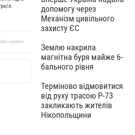
грн/л.
допомогу через
Механізм цивільного
захисту ЄС
тобы оценить
Землю накрила
магнітна буря майже 6-
бального рівня
Терміново відмовитися
від руху трасою Р-73
закликають жителів
Нікопольщини