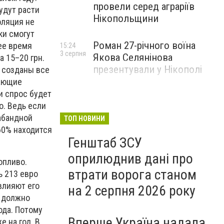
провели серед аграріїв
удут расти
Нікопольщини
фляция не
ки смогут
Роман 27-річного воїна
ее время
15:24
3 серпня
Якова Селянінова
а 15–20 грн.
презентували у Нікополі
с созданы все
вающие
и спрос будет
о. Ведь если
абандной
ТОП НОВИНИ
–60% находится
Генштаб ЗСУ
оприлюднив дані про
опливо.
втрати ворога станом
ь 213 евро
 влияют его
на 2 серпня 2026 року
е должно
ода. Потому
Вперше Україна надала
 на год. В