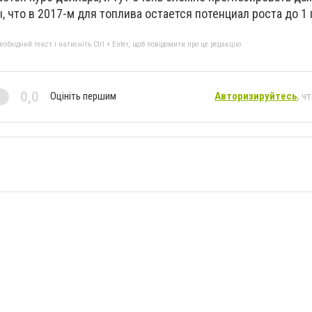
 что в 2017-м для топлива остается потенциал роста до 1 
бхідний текст і натисніть Ctrl + Enter, щоб повідомити про це редакцію
0,0
Оцініть першим
Авторизируйтесь
, ч