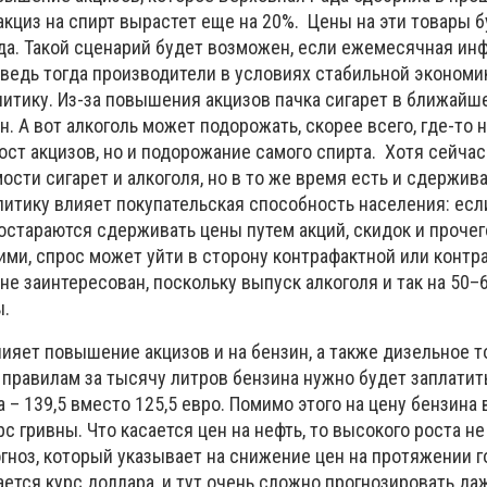
 акциз на спирт вырастет еще на 20%. Цены на эти товары б
ода. Такой сценарий будет возможен, если ежемесячная ин
 ведь тогда производители в условиях стабильной экономи
итику. Из-за повышения акцизов пачка сигарет в ближайш
. А вот алкоголь может подорожать, скорее всего, где-то н
ост акцизов, но и подорожание самого спирта. Хотя сейча
ости сигарет и алкоголя, но в то же время есть и сдержи
литику влияет покупательская способность населения: есл
остараются сдерживать цены путем акций, скидок и прочег
ими, спрос может уйти в сторону контрафактной или контр
 не заинтересован, поскольку выпуск алкоголя и так на 50
ы.
лияет повышение акцизов и на бензин, а также дизельное т
 правилам за тысячу литров бензина нужно будет заплатит
а – 139,5 вместо 125,5 евро. Помимо этого на цену бензина
рс гривны. Что касается цен на нефть, то высокого роста н
огноз, который указывает на снижение цен на протяжении г
тся курс доллара, и тут очень сложно прогнозировать даже