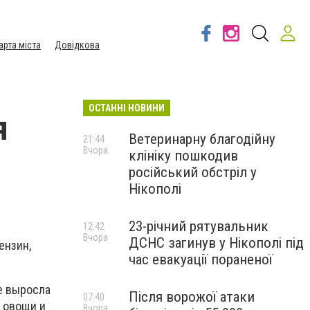
арта міста
Довідкова
ОСТАННІ НОВИНИ
я
Ветеринарну благодійну
21:44
Вчора
клініку пошкодив
російський обстріл у
Нікополі
23-річний рятувальник
12:42
Вчора
ДСНС загинув у Нікополі під
ензин,
час евакуації пораненої
е выросла
Після ворожої атаки
07:40
и овощи и
Вчора