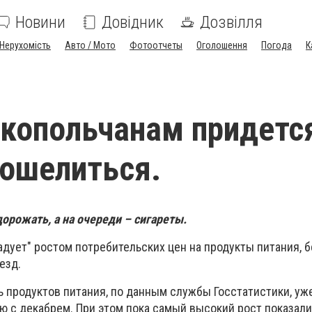
Новини
Довідник
Дозвілля
Нерухомість
Авто / Мото
Фотоотчеты
Оголошення
Погода
К
икопольчанам придетс
ошелиться.
рожать, а на очереди – сигареты.
адует" ростом потребительских цен на продукты питания, б
езд.
 продуктов питания, по данным службы Госстатистики, уж
ю с декабрем. При этом пока самый высокий рост показал