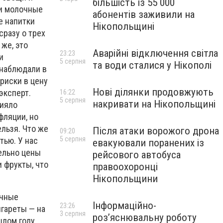
більшість із 55 000
 и молочные
абонентів заживили на
е напитки
Нікопольщині
сразу о трех
 же, это
Аварійні відключення світла
23:23
и
5 серпня
та води сталися у Нікополі
 наблюдали в
 риски в цену
Нові ділянки продовжують
эксперт.
16:22
5 серпня
накривати на Нікопольщині
лияло
фляции, но
ельзя. Что же
Після атаки ворожого дрона
09:20
5 серпня
тью. У нас
евакуювали поранених із
ельно цены
рейсового автобуса
и фрукты, что
правоохоронці
Нікопольщини
ачные
Інформаційно-
23:26
игареты — на
3 серпня
роз’яснювальну роботу
шлом году.