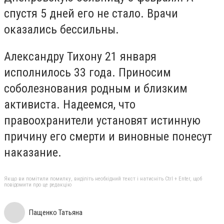
спустя 5 дней его не стало. Врачи
оказались бессильны.
Александру Тихону 21 января
исполнилось 33 года. Приносим
соболезнования родным и близким
активиста. Надеемся, что
правоохранители установят истинную
причину его смерти и виновные понесут
наказание.
Якщо ви помітили помилку, виділіть необхідний текст і натисніть Ctrl + Enter, щоб
повідомити про це редакцію
Пащенко Татьяна