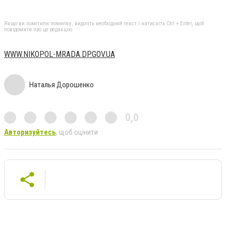
Якщо ви помітили помилку, виділіть необхідний текст і натисніть Ctrl + Enter, щоб
повідомити про це редакцію
WWW.NIKOPOL-MRADA.DP.GOV.UA
Наталья Дорошенко
0,0
Авторизуйтесь
, щоб оцінити