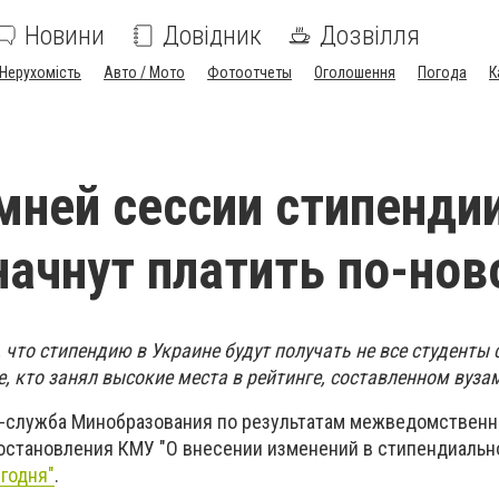
Новини
Довідник
Дозвілля
Нерухомість
Авто / Мото
Фотоотчеты
Оголошення
Погода
К
мней сессии стипендии
начнут платить по-но
, что стипендию в Украине будут получать не все студенты 
те, кто занял высокие места в рейтинге, составленном вуза
с-служба Минобразования по результатам межведомственн
остановления КМУ "О внесении изменений в стипендиальн
егодня"
.