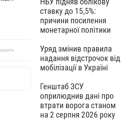
НБУ підняв облікову
ставку до 15,5%:
причини посилення
монетарної політики
Уряд змінив правила
 оцінити
надання відстрочок від
мобілізації в Україні
Генштаб ЗСУ
оприлюднив дані про
втрати ворога станом
на 2 серпня 2026 року