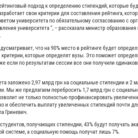
ейтинговый подход к определению стипендий, которые буд
азработает свои критерии для составления рейтинга, кото
ветом университета по обязательному согласованию с ор
ления университета ", – рассказала министр образования 
.
дусматривает, что на 90% место в рейтинге будет определ
– критерии, которые определят вузы. Это поможет опреде
же если по результатам сессии все они получили одинако
та заложено 2,97 млрд грн на социальные стипендии и 2 м
и. Мы же предлагаем перебросить 1,7 млрд грн с социаль
позволит не только полностью профинансировать увеличен
но и обеспечить выплату увеличенных стипендий почти д
ла Гриневич.
% студентов, получающих стипендии, 43% будут получать а
ой системе, а социальную помощь получат лишь 7%.