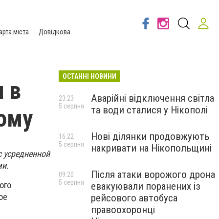
арта міста
Довідкова
ОСТАННІ НОВИНИ
 в
Аварійні відключення світла
23:23
5 серпня
та води сталися у Нікополі
вому
Нові ділянки продовжують
16:22
5 серпня
накривати на Нікопольщині
с усредненной
ми.
Після атаки ворожого дрона
09:20
5 серпня
ого
евакуювали поранених із
ое
рейсового автобуса
правоохоронці