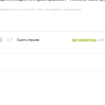
бхідний текст і натисніть Ctrl + Enter, щоб повідомити про це редакцію
0,0
Оцініть першим
Авторизуйтесь
, щоб