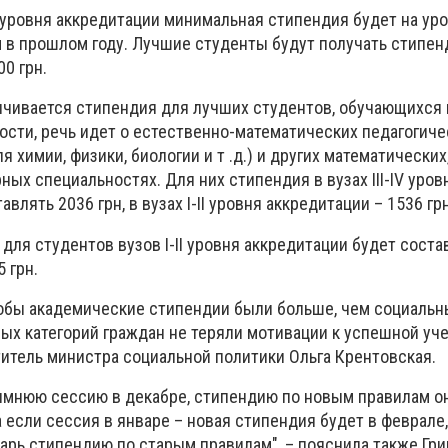
IV уровня аккредитации минимальная стипендия будет на уро
м в прошлом году. Лучшие студенты будут получать стипен
0 грн.
ичивается стипендия для лучших студентов, обучающихся
ости, речь идет о естественно-математических педагогиче
 химии, физики, биологии и т .д.) и других математических
ых специальностях. Для них стипендия в вузах III-IV уров
влять 2036 грн, в вузах I-II уровня аккредитации – 1536 грн
ля студентов вузов I-II уровня аккредитации будет состав
 грн.
обы академические стипендии были больше, чем социальн
х категорий граждан не теряли мотивации к успешной уче
итель министра социальной политики Ольга Крентовская.
имнюю сессию в декабре, стипендию по новым правилам о
а если сессия в январе – новая стипендия будет в феврале,
арь стипендию по старым правилам", – пояснила также Гри