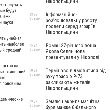
Нікопольщини
ут получать
рые будут
Інформаційно-
23:26
ганами
3 серпня
роз’яснювальну роботу
и науки
провели серед аграріїв
Нікопольщини
ять учебная
лить наиболее
Роман 27-річного воїна
15:24
вый средний
3 серпня
Якова Селянінова
презентували у Нікополі
лрд грн на
Терміново відмовитися від
10:22
ных стипендий
3 серпня
руху трасою Р-73
ные
закликають жителів
ля половины
Нікопольщини
кадемические
Землю накрила магнітна
19:37
2 серпня
буря майже 6-бального