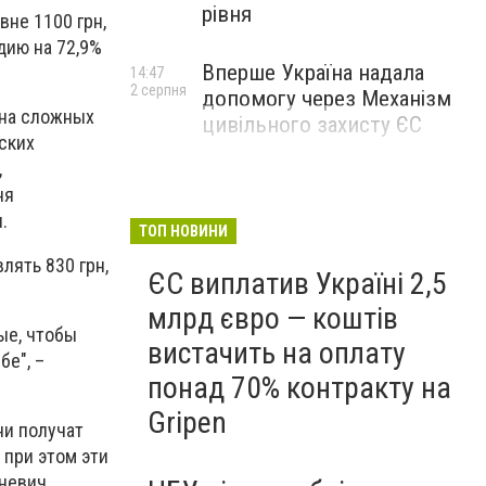
рівня
вне 1100 грн,
дию на 72,9%
Вперше Україна надала
14:47
2 серпня
допомогу через Механізм
 на сложных
цивільного захисту ЄС
ских
,
ня
.
ТОП НОВИНИ
лять 830 грн,
ЄС виплатив Україні 2,5
млрд євро — коштів
ые, чтобы
вистачить на оплату
бе", –
понад 70% контракту на
Gripen
ни получат
 при этом эти
невич.