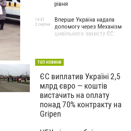
рівня
Вперше Україна надала
14:47
2 серпня
допомогу через Механізм
цивільного захисту ЄС
ТОП НОВИНИ
ЄС виплатив Україні 2,5
млрд євро — коштів
вистачить на оплату
понад 70% контракту на
Gripen