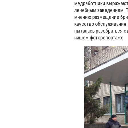
медработники выражают
лечебным заведениям. Т
мнению размещение бриг
качество обслуживания 
пыталась разобраться съ
нашем фоторепортаже.