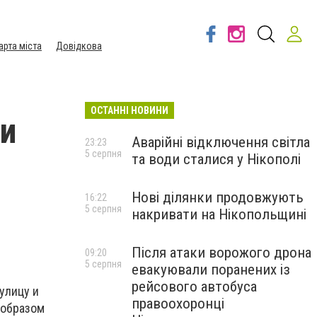
арта міста
Довідкова
ОСТАННІ НОВИНИ
ии
Аварійні відключення світла
23:23
5 серпня
та води сталися у Нікополі
Нові ділянки продовжують
16:22
5 серпня
накривати на Нікопольщині
Після атаки ворожого дрона
09:20
5 серпня
евакуювали поранених із
рейсового автобуса
улицу и
правоохоронці
 образом