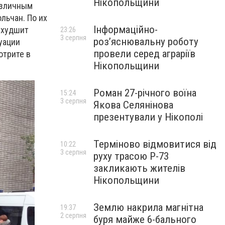
Нікопольщини
азличным
льчан. По их
Інформаційно-
ухудшит
23:26
3 серпня
роз’яснювальну роботу
уации
провели серед аграріїв
отрите в
Нікопольщини
Роман 27-річного воїна
15:24
3 серпня
Якова Селянінова
презентували у Нікополі
Терміново відмовитися від
10:22
3 серпня
руху трасою Р-73
закликають жителів
Нікопольщини
Землю накрила магнітна
19:37
2 серпня
буря майже 6-бального