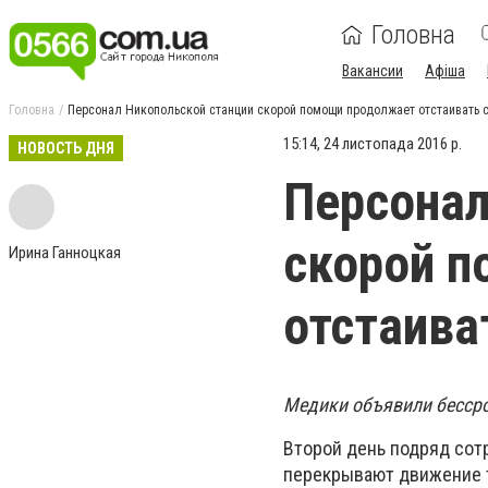
Головна
Вакансии
Афіша
Головна
Персонал Никопольской станции скорой помощи продолжает отстаивать с
15:14, 24 листопада 2016 р.
НОВОСТЬ ДНЯ
Персонал
скорой 
Ирина Ганноцкая
отстаива
Медики объявили бессро
Второй день подряд сот
перекрывают движение т