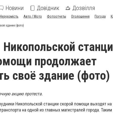
Новини
Довідник
Дозвілля
Нерухомість
Авто / Мото
Фотоотчеты
Оголошення
Погода
К
воё здание (фото)
 Никопольской станц
помощи продолжает
ть своё здание (фото)
чную акцию протеста.
рудники Никопольской станции скорой помощи выходят на 
ранспорта на одной из главных магистралей города. Таким